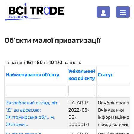
Об'єкти малої приватизації
Показані
161-180
із
10 170
записів.
Унікальний
Найменування об'єкту
Статус
код об’єкту
Заглиблений склад, літ.
UA-AR-P-
Опубліковано.
"Д" за адресою:
2022-09-
Очікування
Житомирська обл., м.
08-
інформаційного
Житоми...
000001-1
повідомлення
Будівля гаража
UA-AR-P-
Опубліковано.