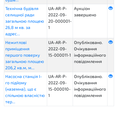
Технічна будівля
UA-AR-P-
Аукціон
селищної ради
2022-09-
завершено
загальною площею
20-000001-
26,8 м кв. за
1
адрес...
Нежитлові
UA-AR-P-
Опубліковано.
приміщення
2022-09-
Очікування
першого поверху
15-000011-1
інформаційного
загальною площею
повідомлення
206,2 кв.м, м...
Насосна станція І-
UA-AR-P-
Опубліковано.
го підйому
2022-09-
Очікування
(наземна), що є
15-000010-
інформаційного
спільною власністю
1
повідомлення
тер...