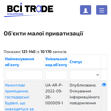
Об'єкти малої приватизації
Показані
121-140
із
10 170
записів.
Найменування
Унікальний
Статус
об'єкту
код об’єкту
Нежитлові
UA-AR-P-
Опубліковано.
приміщення,
2022-09-
Очікування
господарські
26-
інформаційного
будівлі, що
000009-1
повідомлення
знаходяться за