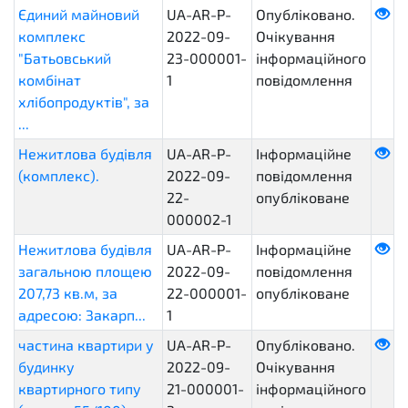
Єдиний майновий
UA-AR-P-
Опубліковано.
комплекс
2022-09-
Очікування
"Батьовський
23-000001-
інформаційного
комбінат
1
повідомлення
хлібопродуктів", за
...
Нежитлова будівля
UA-AR-P-
Інформаційне
(комплекс).
2022-09-
повідомлення
22-
опубліковане
000002-1
Нежитлова будівля
UA-AR-P-
Інформаційне
загальною площею
2022-09-
повідомлення
207,73 кв.м, за
22-000001-
опубліковане
адресою: Закарп...
1
частина квартири у
UA-AR-P-
Опубліковано.
будинку
2022-09-
Очікування
квартирного типу
21-000001-
інформаційного