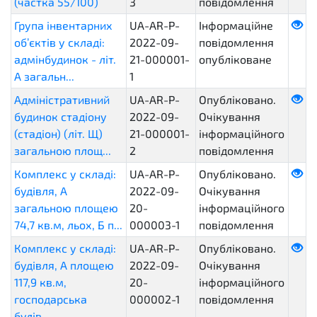
(частка 55/100)
3
повідомлення
Група інвентарних
UA-AR-P-
Інформаційне
об’єктів у складі:
2022-09-
повідомлення
адмінбудинок - літ.
21-000001-
опубліковане
А загальн...
1
Адміністративний
UA-AR-P-
Опубліковано.
будинок стадіону
2022-09-
Очікування
(стадіон) (літ. Щ)
21-000001-
інформаційного
загальною площ...
2
повідомлення
Комплекс у складі:
UA-AR-P-
Опубліковано.
будівля, А
2022-09-
Очікування
загальною площею
20-
інформаційного
74,7 кв.м, льох, Б п...
000003-1
повідомлення
Комплекс у складі:
UA-AR-P-
Опубліковано.
будівля, А площею
2022-09-
Очікування
117,9 кв.м,
20-
інформаційного
господарська
000002-1
повідомлення
будів...