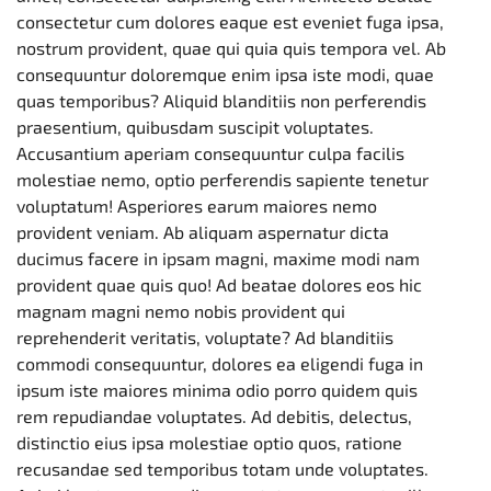
consectetur cum dolores eaque est eveniet fuga ipsa,
nostrum provident, quae qui quia quis tempora vel. Ab
consequuntur doloremque enim ipsa iste modi, quae
quas temporibus? Aliquid blanditiis non perferendis
praesentium, quibusdam suscipit voluptates.
Accusantium aperiam consequuntur culpa facilis
molestiae nemo, optio perferendis sapiente tenetur
voluptatum! Asperiores earum maiores nemo
provident veniam. Ab aliquam aspernatur dicta
ducimus facere in ipsam magni, maxime modi nam
provident quae quis quo! Ad beatae dolores eos hic
magnam magni nemo nobis provident qui
reprehenderit veritatis, voluptate? Ad blanditiis
commodi consequuntur, dolores ea eligendi fuga in
ipsum iste maiores minima odio porro quidem quis
rem repudiandae voluptates. Ad debitis, delectus,
distinctio eius ipsa molestiae optio quos, ratione
recusandae sed temporibus totam unde voluptates.