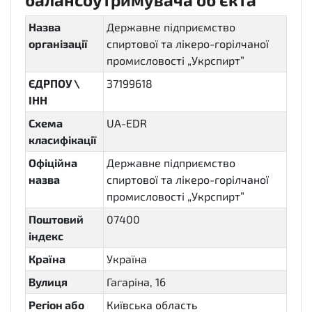
Назва
Державне підприємство
організації
спиртової та лікеро-горілчаної
промисловості „Укрспирт”
ЄДРПОУ \
37199618
ІНН
Схема
UA-EDR
класифікації
Офіційна
Державне підприємство
назва
спиртової та лікеро-горілчаної
промисловості „Укрспирт”
Поштовий
07400
індекс
Країна
Україна
Вулиця
Гагаріна, 16
Регіон або
Київська область