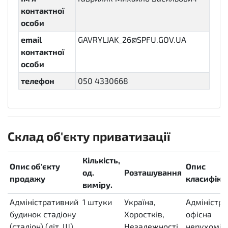
контактної
особи
email
GAVRYLJAK_26@SPFU.GOV.UA
контактної
особи
телефон
050 4330668
Склад об'єкту приватизації
Кількість,
Опис об'єкту
Опис
од.
Розташування
продажу
класифікац
виміру.
Адміністративний
1
штуки
Україна,
Адміністр
будинок стадіону
H87
Хоростків,
офісна
(стадіон) (літ. Щ)
Незалежності,
нерухоміс