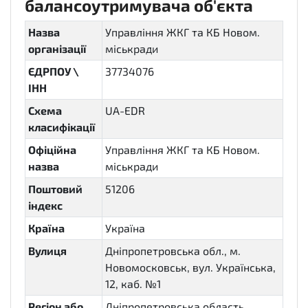
балансоутримувача об'єкта
Назва
Управління ЖКГ та КБ Новом.
організації
міськради
ЄДРПОУ \
37734076
ІНН
Схема
UA-EDR
класифікації
Офіційна
Управління ЖКГ та КБ Новом.
назва
міськради
Поштовий
51206
індекс
Країна
Україна
Вулиця
Дніпропетровська обл., м.
Новомосковськ, вул. Українська,
12, каб. №1
Регіон або
Дніпропетровська область