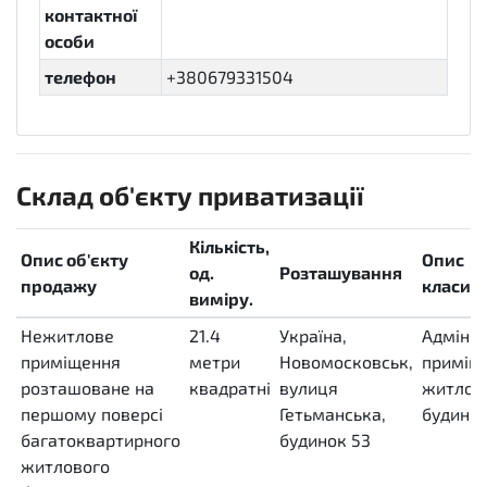
контактної
особи
телефон
+380679331504
Склад об'єкту приватизації
Кількість,
Опис об'єкту
Опис
од.
Розташування
продажу
класифі
виміру.
Нежитлове
21.4
Україна,
Адмініс
приміщення
метри
Новомосковськ,
приміщ
розташоване на
квадратні
вулиця
житлов
першому поверсі
MTK
Гетьманська,
будинк
багатоквартирного
будинок 53
житлового