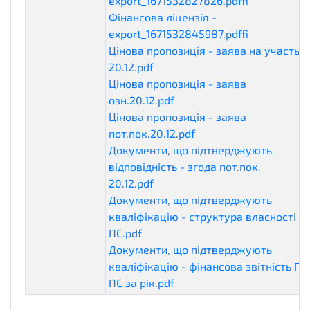
export_1671532827826.pdf
financialLice
Фінансова ліцензія -
export_1671532845987.pdf
financialLice
Цінова пропозиція - заява на участь
20.12.pdf
commercialProposal
Цінова пропозиція - заява
озн.20.12.pdf
commercialProposal
Цінова пропозиція - заява
пот.пок.20.12.pdf
commercialProposal
Документи, що підтверджують
відповідність - згода пот.пок.
20.12.pdf
eligibilityDocuments
Документи, що підтверджують
кваліфікацію - структура власності П
ПС.pdf
qualificationDocuments
Документи, що підтверджують
кваліфікацію - фінансова звітність ПП
ПС за рік.pdf
qualificationDocuments