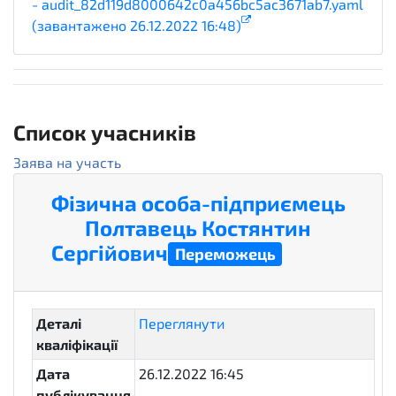
- audit_82d119d8000642c0a456bc5ac3671ab7.yaml
(завантажено 26.12.2022 16:48)
2
Список учасників
Заява на участь
Фізична особа-підприємець
Полтавець Костянтин
Сергійович
active
Переможець
Деталі
Переглянути
кваліфікації
Дата
26.12.2022 16:45
публікування