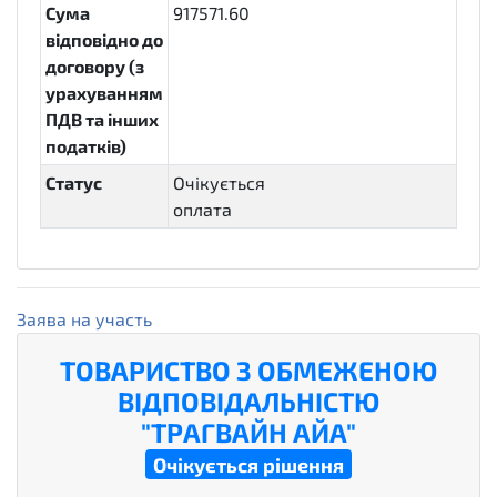
Сума
917571.60
відповідно до
договору (з
урахуванням
ПДВ та інших
податків)
Статус
Очікується
оплата
active.payment
Заява на участь
ТОВАРИСТВО З ОБМЕЖЕНОЮ
ВІДПОВІДАЛЬНІСТЮ
"ТРАГВАЙН АЙА"
Очікується рішення
pending.waiting