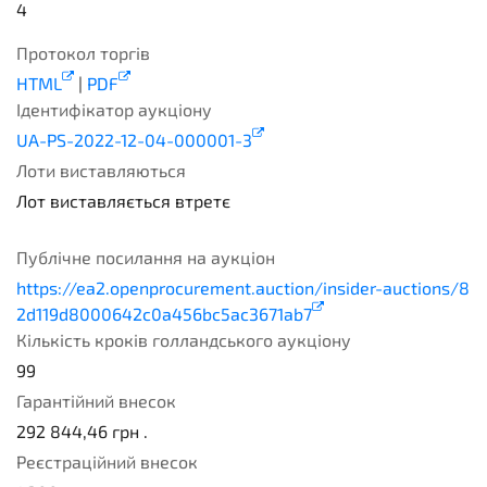
4
Протокол торгів
HTML
|
PDF
Ідентифікатор аукціону
UA-PS-2022-12-04-000001-3
Лоти виставляються
Лот виставляється втретє
3
Публічне посилання на аукціон
https://ea2.openprocurement.auction/insider-auctions/8
2d119d8000642c0a456bc5ac3671ab7
Кількість кроків голландського аукціону
99
Гарантійний внесок
292 844,46
грн .
Реєстраційний внесок