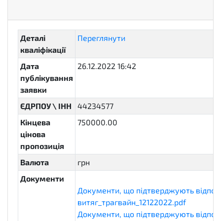
Деталі
Переглянути
кваліфікації
Дата
26.12.2022 16:42
публікування
заявки
ЄДРПОУ \ ІНН
44234577
Кінцева
750000.00
цінова
пропозиція
Валюта
грн
Документи
Документи, що підтверджують відпові
витяг_трагвайн_12122022.pdf
eligibili
Документи, що підтверджують відпові