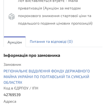
Лот виставляється втретє - Мала
приватизація (Аукціон за методом
покрокового зниження стартової ціни та
подальшого подання цінових пропозицій)
sellout.insider
1
Питання та вiдповiдi
(0)
Аукціон
Інформація про замовника
Замовник
РЕГІОНАЛЬНЕ ВІДДІЛЕННЯ ФОНДУ ДЕРЖАВНОГО
МАЙНА УКРАЇНИ ПО ПОЛТАВСЬКІЙ ТА СУМСЬКІЙ
ОБЛАСТЯХ
Код в ЄДРПОУ / ІПН
42769539
Адреса