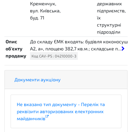
MTK
Кременчук,
державних
д
вул. Київська,
підприємств,
"
буд. 71
їх
в
структурні
c
підрозділи
Опис
До складу ЄМК входять: будівля коконосушарки
об'єкту
А2, а», площею 382,7 кв.м.; складське п...
продажу
Код
CAV-PS
:
04210000-3
Документи аукціону
Не вказано тип документу - Перелік та
реквізити авторизованих електронних
майданчиків