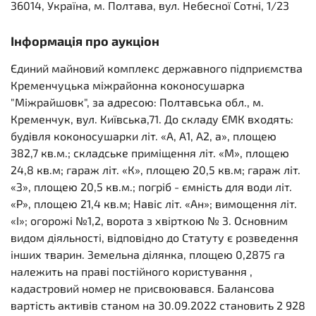
36014, Україна, м. Полтава, вул. Небесної Сотні, 1/23
Інформація про аукціон
Єдиний майновий комплекс державного підприємства
Кременчуцька міжрайонна коконосушарка
"Міжрайшовк", за адресою: Полтавська обл., м.
Кременчук, вул. Київська,71. До складу ЄМК входять:
будівля коконосушарки літ. «А, А1, А2, а», площею
382,7 кв.м.; складське приміщення літ. «М», площею
24,8 кв.м; гараж літ. «К», площею 20,5 кв.м; гараж літ.
«З», площею 20,5 кв.м.; погріб - ємність для води літ.
«Р», площею 21,4 кв.м; Навіс літ. «Ан»; вимощення літ.
«І»; огорожі №1,2, ворота з хвірткою № 3. Основним
видом діяльності, відповідно до Статуту є розведення
інших тварин. Земельна ділянка, площею 0,2875 га
належить на праві постійного користування ,
кадастровий номер не присвоювався. Балансова
вартість активів станом на 30.09.2022 становить 2 928