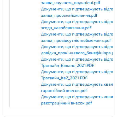
заява_научасть_ваукціоні.pdf
eligibil
Документи, що підтверджують відпові
заява_проознайомлення.pdf
eligibilit
Документи, що підтверджують відпові
згода_назобовязання.pdf
eligibilityDo
Документи, що підтверджують відпові
заява_провідсутністьобмежень.pdf
eli
Документи, що підтверджують відпові
довідка_прокінцевого_бенефіціара.pd
Документи, що підтверджують відпові
Трагвайн_Баланс_2021.PDF
eligibility
Документи, що підтверджують відпові
Трагвайн_Кв2_2021.PDF
eligibilityDocu
Документи, що підтверджують кваліф
гарантійний внесок.pdf
qualificationD
Документи, що підтверджують кваліф
реєстраційний внесок.pdf
qualificatio