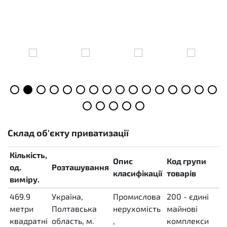
Склад об'єкту приватизації
Кількість,
Опис
Код групи
С
од.
Розташування
класифікації
товарів
р
виміру.
469.9
Україна,
Промислова
200 - єдині
о
метри
Полтавська
нерухомість
майнові
з
квадратні
область, м.
,
комплекси
(