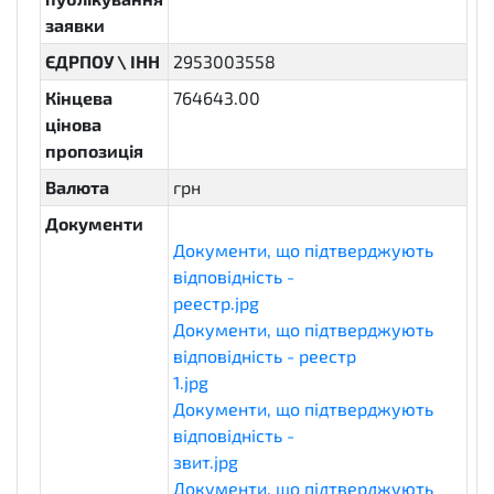
заявки
ЄДРПОУ \ ІНН
2953003558
Кінцева
764643.00
цінова
пропозиція
Валюта
грн
Документи
Документи, що підтверджують
відповідність -
реестр.jpg
eligibilityDocuments
Документи, що підтверджують
відповідність - реестр
1.jpg
eligibilityDocuments
Документи, що підтверджують
відповідність -
звит.jpg
eligibilityDocuments
Документи, що підтверджують