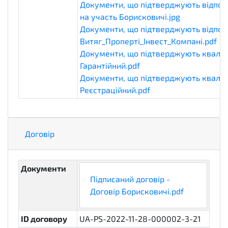
Документи, що підтверджують відпові
на участь Борисковичі.jpg
eligibilityD
Документи, що підтверджують відпові
Витяг_Проперті_Інвест_Компані.pdf
el
Документи, що підтверджують кваліф
Гарантійний.pdf
qualificationDocument
Документи, що підтверджують кваліф
Реєстраційний.pdf
qualificationDocume
Договір
Документи
Підписаний договір -
Договір Борисковичі.pdf
ID договору
UA-PS-2022-11-28-000002-3-21