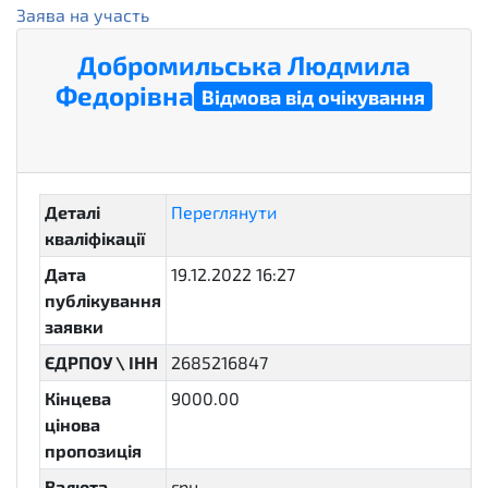
Заява на участь
Добромильська Людмила
Федорівна
Відмова від очікування
cancelled
Деталі
Переглянути
кваліфікації
Дата
19.12.2022 16:27
публікування
заявки
ЄДРПОУ \ ІНН
2685216847
Кінцева
9000.00
цінова
пропозиція
Валюта
грн