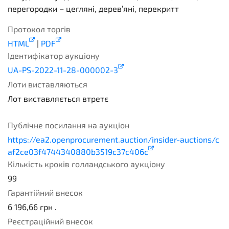
перегородки – цегляні, дерев’яні, перекритт
Протокол торгів
HTML
|
PDF
Ідентифікатор аукціону
UA-PS-2022-11-28-000002-3
Лоти виставляються
Лот виставляється втретє
3
Публічне посилання на аукціон
https://ea2.openprocurement.auction/insider-auctions/c
af2ce03f4744340880b3519c37c406c
Кількість кроків голландського аукціону
99
Гарантійний внесок
6 196,66
грн .
Реєстраційний внесок