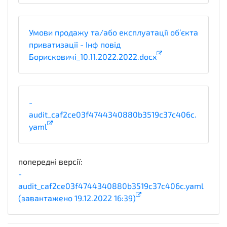
Умови продажу та/або експлуатації об’єкта
приватизації - Інф повід
Борисковичі_10.11.2022.2022.docx
-
audit_caf2ce03f4744340880b3519c37c406c.
yaml
попередні версії:
-
audit_caf2ce03f4744340880b3519c37c406c.yaml
(завантажено 19.12.2022 16:39)