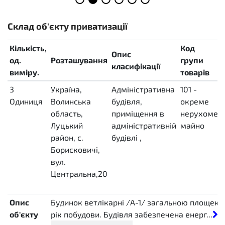
Склад об'єкту приватизації
Кількість,
Код
Опис
од.
Розташування
групи
класифікації
виміру.
товарів
3
Україна,
Адміністративна
101 -
Одиниця
Волинська
будівля,
окреме
E50
область,
приміщення в
нерухоме
Луцький
адміністративній
майно
район, с.
будівлі
,
Борисковичі,
вул.
Центральна,20
Опис
Будинок ветлікарні /А-1/ загальною площею 8
об'єкту
рік побудови. Будівля забезпечена енерг...