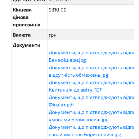
Кінцева
9310.00
цінова
пропозиція
Валюта
грн
Документи
Документи, що підтверджують відпові
Бенефіціари.jpg
eligibilityDocuments
Документи, що підтверджують відпові
відсутність обмежень.jpg
eligibilityDo
Документи, що підтверджують відпові
Квитанція до звіту.PDF
eligibilityDocu
Документи, що підтверджують відпові
Фінзівт.pdf
eligibilityDocuments
Документи, що підтверджують відповід
умовами Борисковичі.jpg
eligibilityDo
Документи, що підтверджують відпові
ознайомлення Борисковичі.jpg
eligibi