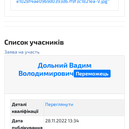
e1028f4ae0969d0393d67f9f3c1821ea-V.jpg
1
Список учасників
Заява на участь
Дольний Вадим
Володимирович
Переможець
active
Деталі
Переглянути
кваліфікації
Дата
28.11.2022 13:34
публікування