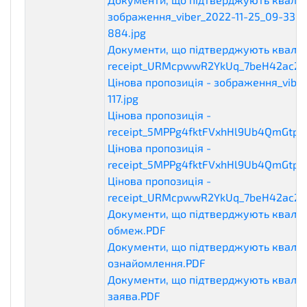
зображення_viber_2022-11-25_09-33-3
884.jpg
qualificationDocuments
Документи, що підтверджують кваліф
receipt_URMcpwwR2YkUq_7beH42ac2M
Цінова пропозиція - зображення_viber
117.jpg
commercialProposal
Цінова пропозиція -
receipt_5MPPg4fktFVxhHl9Ub4QmGtp6
Цінова пропозиція -
receipt_5MPPg4fktFVxhHl9Ub4QmGtp6
Цінова пропозиція -
receipt_URMcpwwR2YkUq_7beH42ac2M
Документи, що підтверджують кваліф
обмеж.PDF
qualificationDocuments
Документи, що підтверджують кваліф
ознайомлення.PDF
qualificationDocum
Документи, що підтверджують кваліф
заява.PDF
qualificationDocuments