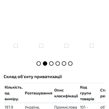
Склад об'єкту приватизації
Кількість,
Код
Опис
Стат
од.
Розташування
групи
класифікації
реєс
виміру.
товарів
197.9
Україна,
Промислова
101 -
об’є