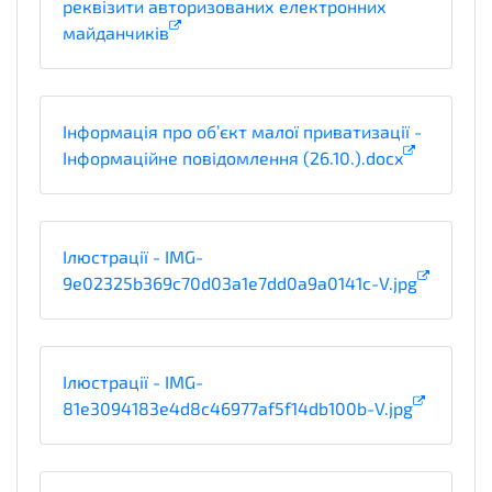
реквізити авторизованих електронних
майданчиків
Інформація про об’єкт малої приватизації -
Інформаційне повідомлення (26.10.).docx
Ілюстрації - IMG-
9e02325b369c70d03a1e7dd0a9a0141c-V.jpg
Ілюстрації - IMG-
81e3094183e4d8c46977af5f14db100b-V.jpg