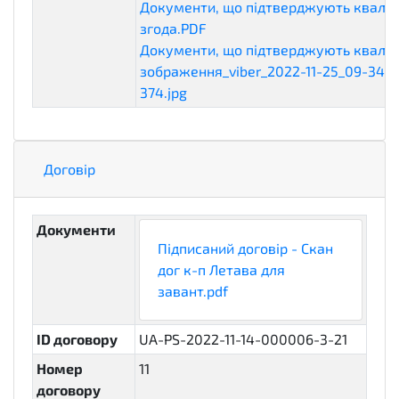
Документи, що підтверджують кваліф
згода.PDF
qualificationDocuments
Документи, що підтверджують кваліф
зображення_viber_2022-11-25_09-34-
374.jpg
qualificationDocuments
Договір
Документи
Підписаний договір - Скан
дог к-п Летава для
завант.pdf
ID договору
UA-PS-2022-11-14-000006-3-21
Номер
11
договору