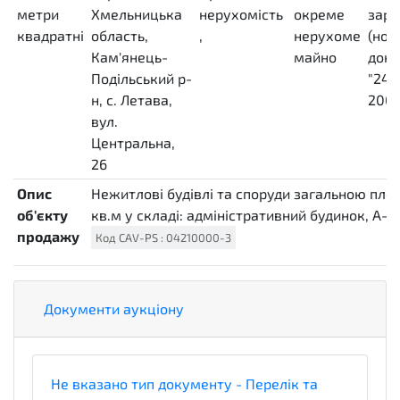
метри
Хмельницька
нерухомість
окреме
заре
квадратні
область,
,
нерухоме
(ном
MTK
Кам'янець-
майно
док
Подільський р-
"240
н, с. Летава,
2009
вул.
comp
Центральна,
26
Опис
Нежитлові будівлі та споруди загальною пло
об'єкту
кв.м у складі: адміністративний будинок, А-1 ..
продажу
Код
CAV-PS
:
04210000-3
Документи аукціону
Не вказано тип документу - Перелік та