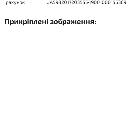
рахунок
UA598201720355549001000156369
Прикріплені зображення: