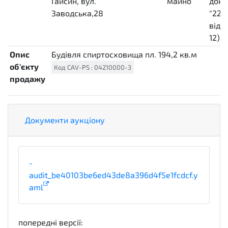
Гайсин, вул.
майно
доку
Заводська,28
"220
від 
12)
c
Опис
Будівля спиртосховища пл. 194,2 кв.м
об'єкту
Код
CAV-PS
:
04210000-3
продажу
Документи аукціону
-
audit_be40103be6ed43de8a396d4f5e1fcdcf.y
aml
попередні версії: