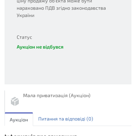
ціну продажу об'єкта може бути
нараховано ПДВ згідно законодавства
України
Статус
Аукціон не відбувся
unsuccessful
Мала приватизація (Аукціон)
sellout.english
1
Питання та вiдповiдi
(0)
Аукціон