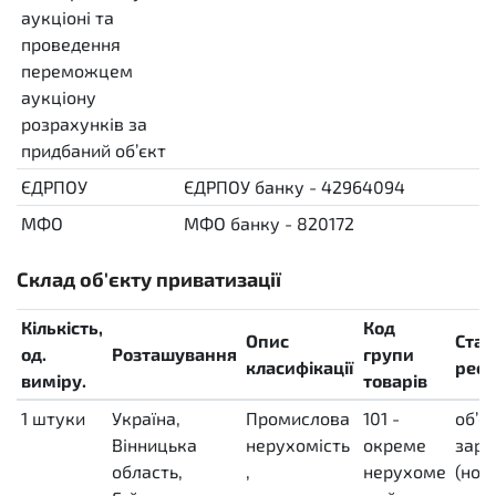
аукціоні та
проведення
переможцем
аукціону
розрахунків за
придбаний об’єкт
ЄДРПОУ
ЄДРПОУ банку - 42964094
МФО
МФО банку - 820172
Склад об'єкту приватизації
Кількість,
Код
Опис
Стат
од.
Розташування
групи
класифікації
реєс
виміру.
товарів
1
штуки
Україна,
Промислова
101 -
об’є
H87
Вінницька
нерухомість
окреме
заре
область,
,
нерухоме
(ном