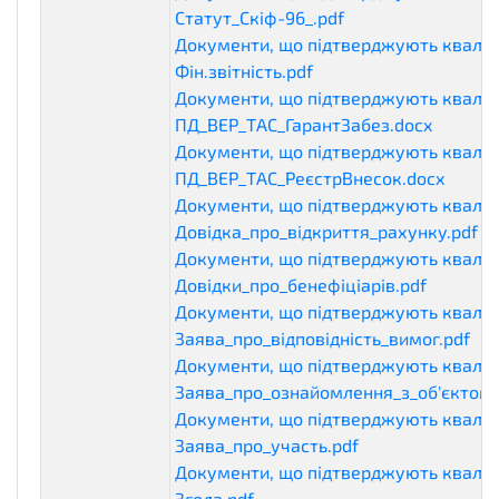
Статут_Скіф-96_.pdf
qualificationDocu
Документи, що підтверджують кваліф
Фін.звітність.pdf
qualificationDocument
Документи, що підтверджують кваліф
ПД_ВЕР_ТАС_ГарантЗабез.docx
qualifi
Документи, що підтверджують кваліф
ПД_ВЕР_ТАС_РеєстрВнесок.docx
qualif
Документи, що підтверджують кваліф
Довідка_про_відкриття_рахунку.pdf
qu
Документи, що підтверджують кваліф
Довідки_про_бенефіціарів.pdf
qualific
Документи, що підтверджують кваліф
Заява_про_відповідність_вимог.pdf
qua
Документи, що підтверджують кваліф
Заява_про_ознайомлення_з_об'єктом_
Документи, що підтверджують кваліф
Заява_про_участь.pdf
qualificationDo
Документи, що підтверджують кваліф
Згода.pdf
qualificationDocuments