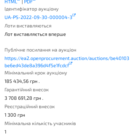
HTML
|
PDF
Ідентифікатор аукціону
UA-PS-2022-09-30-000004-3
Лоти виставляються
Лот виставляється вперше
1
Публічне посилання на аукціон
https://ea2.openprocurement.auction/auctions/be40103
be6ed43de8a396d4f5e1fcdcf
Мінімальний крок аукціону
185 434,56
грн .
Гарантійний внесок
3 708 691,28
грн .
Реєстраційний внесок
1 300
грн
Мінімальна кількість учасників
1