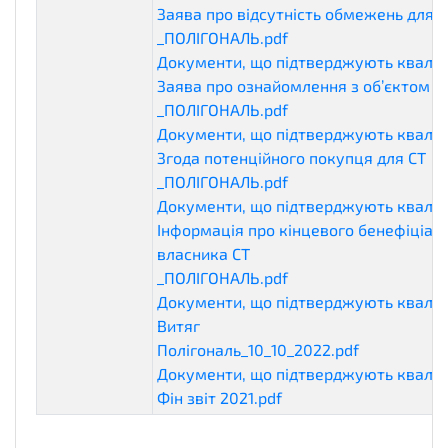
Заява про відсутність обмежень для С
_ПОЛІГОНАЛЬ.pdf
qualificationDocumen
Документи, що підтверджують кваліф
Заява про ознайомлення з об’єктом д
_ПОЛІГОНАЛЬ.pdf
qualificationDocumen
Документи, що підтверджують кваліф
Згода потенційного покупця для СТ
_ПОЛІГОНАЛЬ.pdf
qualificationDocumen
Документи, що підтверджують кваліф
Інформація про кінцевого бенефіціар
власника СТ
_ПОЛІГОНАЛЬ.pdf
qualificationDocumen
Документи, що підтверджують кваліф
Витяг
Полігональ_10_10_2022.pdf
qualificati
Документи, що підтверджують кваліф
Фін звіт 2021.pdf
qualificationDocumen