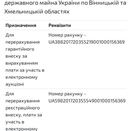
державного майна України по Вінницькій та
Хмельницькій областях
Призначення
Реквізити
Для
Номер рахунку -
перерахування
UA388201720355219001000156369
гарантійного
внеску за
вирахуванням
плати за участь в
електронному
аукціоні
Для
Номер рахунку -
перерахування
UA598201720355549001000156369
реєстраційного
внеску, плати за
участь в
електронному