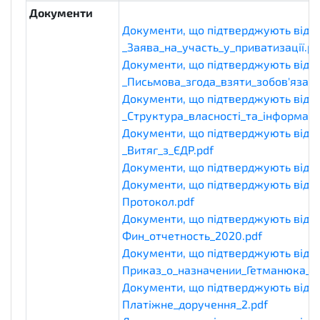
Документи
Документи, що підтверджують відпо
_Заява_на_участь_у_приватизації.pd
Документи, що підтверджують відпо
_Письмова_згода_взяти_зобов'язанн
Документи, що підтверджують відпо
_Структура_власності_та_інформаці
Документи, що підтверджують відпо
_Витяг_з_ЄДР.pdf
eligibilityDocument
Документи, що підтверджують відпов
Документи, що підтверджують відпов
Протокол.pdf
eligibilityDocuments
Документи, що підтверджують відпов
Фин_отчетность_2020.pdf
eligibilit
Документи, що підтверджують відпов
Приказ_о_назначении_Гетманюка_.p
Документи, що підтверджують відпов
Платіжне_доручення_2.pdf
eligibili