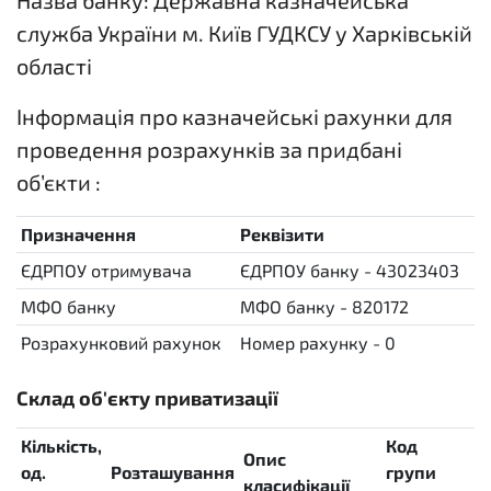
Назва банку: Державна казначейська
служба України м. Київ ГУДКСУ у Харківській
області
Інформація про казначейські рахунки для
проведення розрахунків за придбані
об’єкти :
Призначення
Реквізити
ЄДРПОУ отримувача
ЄДРПОУ банку - 43023403
МФО банку
МФО банку - 820172
Розрахунковий рахунок
Номер рахунку - 0
Склад об'єкту приватизації
Кількість,
Код
Опис
С
од.
Розташування
групи
класифікації
р