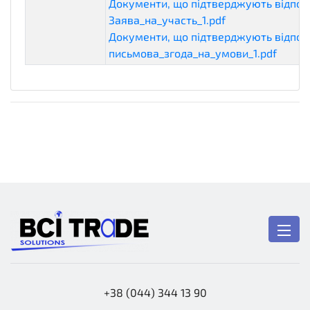
Документи, що підтверджують відпові
Заява_на_участь_1.pdf
eligibilityDocum
Документи, що підтверджують відпові
письмова_згода_на_умови_1.pdf
eligib
+38 (044) 344 13 90