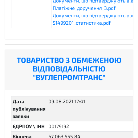
Документи, що підтверджують відпов
Платіжне_доручення_3.pdf
eligibili
Документи, що підтверджують відпов
S1499201_статистика.pdf
eligibility
ТОВАРИСТВО З ОБМЕЖЕНОЮ
ВІДПОВІДАЛЬНІСТЮ
"ВУГЛЕПРОМТРАНС"
Дата
09.08.2021 17:41
публікування
заявки
ЄДРПОУ \ ІНН
00179192
Кінцева
67 063 555,84