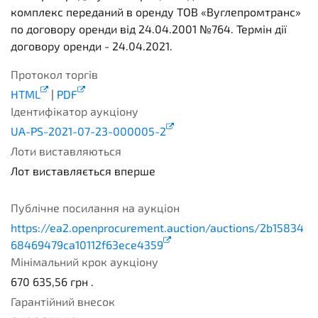
комплекс переданий в оренду ТОВ «Вуглепромтранс»
по договору оренди від 24.04.2001 №764. Термін дії
договору оренди - 24.04.2021.
Протокол торгів
HTML
|
PDF
Ідентифікатор аукціону
UA-PS-2021-07-23-000005-2
Лоти виставляються
Лот виставляється вперше
1
Публічне посилання на аукціон
https://ea2.openprocurement.auction/auctions/2b15834
68469479ca10112f63ece4359
Мінімальний крок аукціону
670 635,56
грн .
Гарантійний внесок