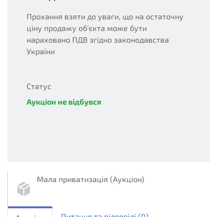
Прохання взяти до уваги, що на остаточну
ціну продажу об'єкта може бути
нараховано ПДВ згідно законодавства
України
Статус
Аукціон не відбувся
unsuccessful
Мала приватизація (Аукціон)
sellout.english
1
Питання та вiдповiдi
(0)