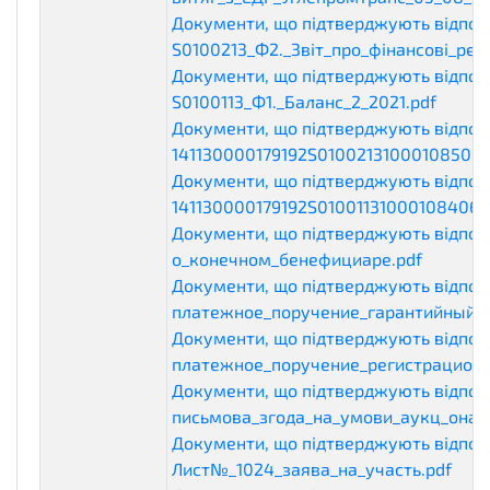
Документи, що підтверджують відпові
S0100213_Ф2._Звіт_про_фінансові_рез
Документи, що підтверджують відпові
S0100113_Ф1._Баланс_2_2021.pdf
eligib
Документи, що підтверджують відпові
141130000179192S0100213100010850620
Документи, що підтверджують відпові
141130000179192S0100113100010840620
Документи, що підтверджують відпові
о_конечном_бенефициаре.pdf
eligibil
Документи, що підтверджують відпові
платежное_поручение_гарантийный.p
Документи, що підтверджують відпові
платежное_поручение_регистрационн
Документи, що підтверджують відпові
письмова_згода_на_умови_аукц_она.p
Документи, що підтверджують відпові
Лист№_1024_заява_на_участь.pdf
elig