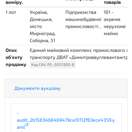
виміру.
товарів
1
лот
LO
Україна,
Підприємства
101 -
н
Донецька,
машинобудівної
окреме
з
місто
промисловості
,
нерухоме
u
Мирноград,
майно
Соборна, 51
Опис
Єдиний майновий комплекс промислового за
об'єкту
транспорту ДВАТ «Димитроввуглевантажтранс
продажу
Код
CAV-PS
:
05111200-8
Документи аукціону
-
audit_2b1583468469479ca10112f63ece4359.y
aml