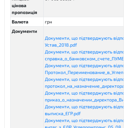
цінова
пропозиція
Валюта
грн
Документи
Документи, що підтверджують відпові
Устав_2018.pdf
eligibilityDocuments
Документи, що підтверджують відпові
справка_о_банковском_счете_ПУМБ.p
Документи, що підтверджують відпові
Протокол_Переименование_в_Углепро
Документи, що підтверджують відпові
протокол_на_назначение_директора.p
Документи, що підтверджують відпові
приказ_о_назначении_директора_Виш
Документи, що підтверджують відпові
выписка_ЕГР.pdf
eligibilityDocuments
Документи, що підтверджують відпові
витяг_з_ЕДР_Углепромтранс_05_08_20