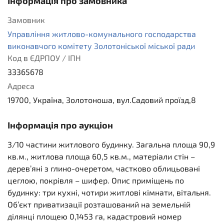
Інформація про замовника
Замовник
Управління житлово-комунального господарства
виконавчого комітету Золотоніської міської ради
Код в ЄДРПОУ / ІПН
33365678
Адреса
19700, Україна, Золотоноша, вул.Садовий проїзд,8
Інформація про аукціон
3/10 частини житлового будинку. Загальна площа 90,9
кв.м., житлова площа 60,5 кв.м., матеріали стін –
дерев’яні з глино-очеретом, частково облицьовані
цеглою, покрівля – шифер. Опис приміщень по
будинку: три кухні, чотири житлові кімнати, вітальня.
Об’єкт приватизації розташований на земельній
ділянці площею 0,1453 га, кадастровий номер