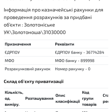
Інформація про казначейські рахунки для
проведення розрахунків за придбані
об’єкти : Золотоніське
УК\Золотоноша\31030000
Призначення
Реквізити
ЄДРПОУ
ЄДРПОУ банку - 36774284
МФО
МФО банку - 899998
Розрахунковий рахунок
Номер рахунку - 0
Склад об'єкту приватизації
Кількість,
Код
Опис
Стат
од.
Розташування
групи
класифікації
реєс
виміру.
товарів