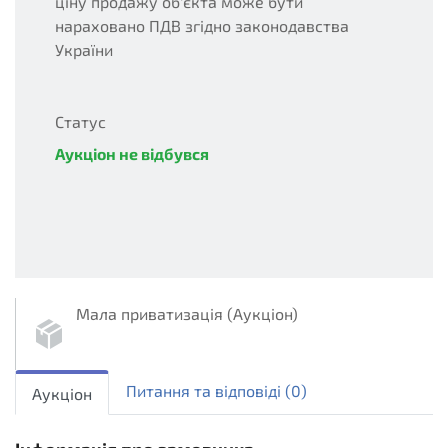
ціну продажу об'єкта може бути
нараховано ПДВ згідно законодавства
України
Статус
Аукціон не відбувся
unsuccessful
Мала приватизація (Аукціон)
sellout.english
1
Питання та вiдповiдi
(0)
Аукціон