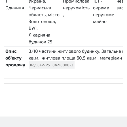
1
Україна,
Промислова
101 -
неві
Одиниця
Черкаська
нерухомість
окреме
заст
E50
область, місто
,
нерухоме
unk
Золотоноша,
майно
ВУЛ.
Лікарняна,
будинок 25
Опис
3/10 частини житлового будинку. Загальна п
об'єкту
кв.м., житлова площа 60,5 кв.м., матеріали ст.
продажу
Код
CAV-PS
:
04210000-3