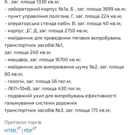
А , заг. площа 1330 кв.м;
- лабораторний корпус №1а, Б , заг. площа 3699 кв.м;
- пункт управління полігона, Г, заг. площа 224 кв.м;
- операторська стенда кабін, В, заг. площа 40 кв.м;
- корпус „Б”, Д, заг. площа 2750 кв.м;
- майданчик для проведення тягових випробувань
транспортних засобів №1,
заг. площа 240 кв.м;
- машдвір, заг. площа 16700 кв.м;
- майданчик для вимірювання шуму №2, заг. площа
60 кв.м;
- газогін, заг. площа 56 пог.м;
- ЛЕП=10кВ, заг. площа 430 пог.м;
- подовжній ухил для випробувань ефективності
гальмування системи дорожніх
транспортних засобів №3, заг. площа 175 кв.м;
Протокол торгів
HTML
|
PDF