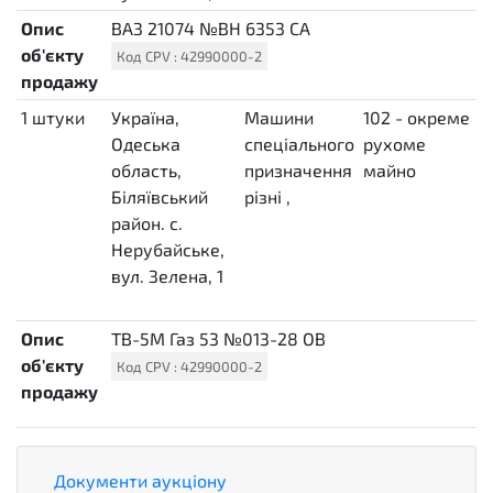
Опис
ВАЗ 21074 №ВН 6353 СА
об'єкту
Код
CPV
:
42990000-2
продажу
1
штуки
Україна,
Машини
102 - окреме
о
H87
Одеська
спеціального
рухоме
з
область,
призначення
майно
(
Біляївський
різні
,
д
район. с.
"
Нерубайське,
№
вул. Зелена, 1
1
c
Опис
ТВ-5М Газ 53 №013-28 ОВ
об'єкту
Код
CPV
:
42990000-2
продажу
Документи аукціону