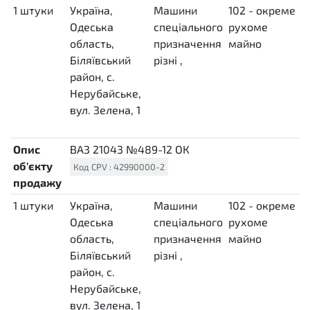
1
штуки
Україна,
Машини
102 - окреме
о
H87
Одеська
спеціального
рухоме
з
область,
призначення
майно
(
Біляївський
різні
,
д
район, с.
"
Нерубайське,
№
вул. Зелена, 1
2
c
Опис
ВАЗ 21043 №489-12 ОК
об'єкту
Код
CPV
:
42990000-2
продажу
1
штуки
Україна,
Машини
102 - окреме
о
H87
Одеська
спеціального
рухоме
з
область,
призначення
майно
(
Біляївський
різні
,
д
район, с.
"
Нерубайське,
в
вул. Зелена, 1
0