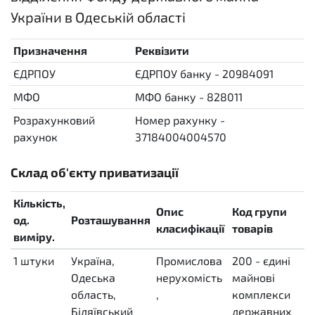
України в Одеській області
Призначення
Реквізити
ЄДРПОУ
ЄДРПОУ банку - 20984091
МФО
МФО банку - 828011
Розрахунковий
Номер рахунку -
рахунок
37184004004570
Склад об'єкту приватизації
Кількість,
Опис
Код групи
С
од.
Розташування
класифікації
товарів
р
виміру.
1
штуки
Україна,
Промислова
200 - єдині
о
H87
Одеська
нерухомість
майнові
з
область,
,
комплекси
(
Біляївський
державних
д