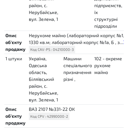
район, с.
підприємств,
"
Нерубайське,
їх
2
вул. Зелена, 1
структурні
c
підрозділи
Опис
Нерухоме майно (лабораторний корпус №1, А 
об'єкту
1330 кв.м; лабораторний корпус №1а, Б , з...
продажу
Код
CAV-PS
:
04210000-3
1
штуки
Україна,
Машини
102 - окреме
о
H87
Одеська
спеціального
рухоме
з
область,
призначення
майно
(
Біляївський
різні
,
д
район, с.
"
Нерубайське,
в
вул. Зелена, 1
1
Опис
ВАЗ 2107 №331-22 ОК
об'єкту
Код
CPV
:
42990000-2
продажу