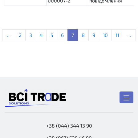
000007-2
повідомлення
←
2
3
4
5
6
7
8
9
10
11
→
+38 (044) 344 13 90
+38 (067) 539 46 90