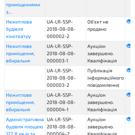
приміщеннями
з...
Нежитлова
UA-LR-SSP-
Об’єкт не
будівля
2018-08-08-
продано
кінотеатру
000002-2
Нежитлове
UA-LR-SSP-
Аукціон
приміщення,
2018-08-08-
завершено.
вбиральня
000003-1
Кваліфікація
UA-LR-SSP-
Публікація
2018-08-08-
інформаційного
000003-2
повідомлення
Нежитлове
UA-LR-SSP-
Аукціон
приміщення,
2018-08-08-
завершено.
вбиральня
000004-1
Кваліфікація
Адміністративна
UA-LR-SSP-
Аукціон
будівля площею
2018-08-08-
завершено.
122,8 кв.м та
000004-2
Кваліфікація