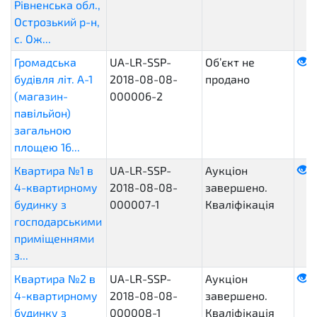
Рівненська обл.,
Острозький р-н,
с. Ож...
Громадська
UA-LR-SSP-
Об’єкт не
будівля літ. А-1
2018-08-08-
продано
(магазин-
000006-2
павільйон)
загальною
площею 16...
Квартира №1 в
UA-LR-SSP-
Аукціон
4-квартирному
2018-08-08-
завершено.
будинку з
000007-1
Кваліфікація
господарськими
приміщеннями
з...
Квартира №2 в
UA-LR-SSP-
Аукціон
4-квартирному
2018-08-08-
завершено.
будинку з
000008-1
Кваліфікація