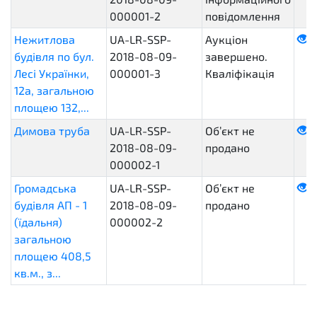
000001-2
повідомлення
Нежитлова
UA-LR-SSP-
Аукціон
будівля по бул.
2018-08-09-
завершено.
Лесі Українки,
000001-3
Кваліфікація
12а, загальною
площею 132,...
Димова труба
UA-LR-SSP-
Об’єкт не
2018-08-09-
продано
000002-1
Громадська
UA-LR-SSP-
Об’єкт не
будівля АП - 1
2018-08-09-
продано
(їдальня)
000002-2
загальною
площею 408,5
кв.м., з...