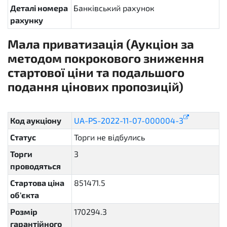
Деталі номера
Банківський рахунок
рахунку
Мала приватизація (Аукціон за
методом покрокового зниження
стартової ціни та подальшого
подання цінових пропозицій)
sellout.insider
Код аукціону
UA-PS-2022-11-07-000004-3
Статус
Торги не відбулись
unsuccessful
Торги
3
проводяться
Стартова ціна
851471.5
об'єкта
Розмір
170294.3
гарантійного