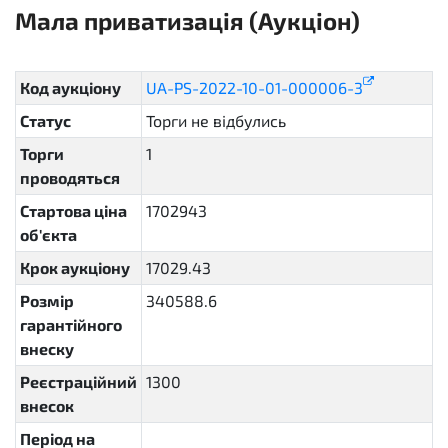
Мала приватизація (Аукціон)
sellout.english
Код аукціону
UA-PS-2022-10-01-000006-3
Статус
Торги не відбулись
unsuccessful
Торги
1
проводяться
Стартова ціна
1702943
об'єкта
Крок аукціону
17029.43
Розмір
340588.6
гарантійного
внеску
Реєстраційний
1300
внесок
Період на