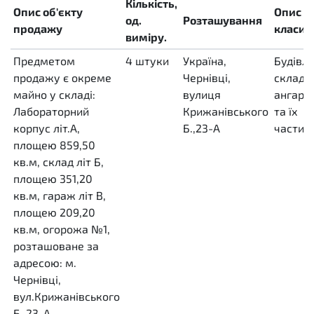
Кількість,
Опис об'єкту
Опис
од.
Розташування
продажу
класиф
виміру.
Предметом
4
штуки
Україна,
Будівл
продажу є окреме
H87
Чернівці,
складу,
майно у складі:
вулиця
ангар 
Лабораторний
Крижанівського
та їх
корпус літ.А,
Б.,23-А
частин
площею 859,50
кв.м, склад літ Б,
площею 351,20
кв.м, гараж літ В,
площею 209,20
кв.м, огорожа №1,
розташоване за
адресою: м.
Чернівці,
вул.Крижанівського
Б.,23-А.