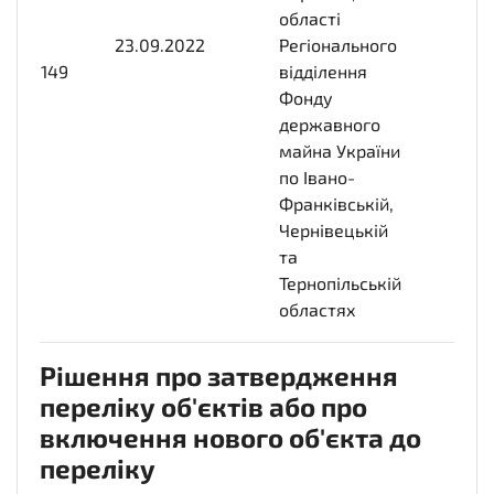
області
23.09.2022
2022-
Регіонального
149
09-
відділення
23T00:00:00+03:00
Фонду
державного
майна України
по Івано-
Франківській,
Чернівецькій
та
Тернопільській
областях
Рішення про затвердження
переліку об'єктів або про
включення нового об'єкта до
переліку