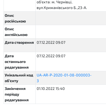
об'єкта: м. Чернівці,
вул.Крижанівського Б.,23-А.
Опис
російською
Опис
англійською
Дата створення
07.12.2022 09:07
2022-12-
07T09:07:09.559767+02:00
Дата
07.12.2022 09:07
2022-12-
останнього
07T09:07:09.559954+02:00
редагування
Унікальний код
UA-AR-P-2020-01-08-000003-
об’єкту
3
a39c95cd526741f4b495911e54388606
Закінчення
01.10.2022 15:40
періоду
редагування