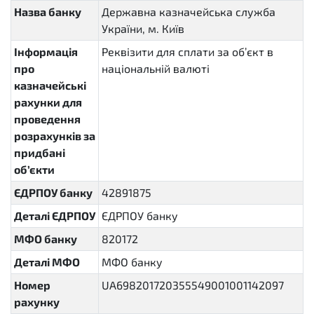
Назва банку
Державна казначейська служба
України, м. Київ
Інформація
Реквізити для сплати за об’єкт в
про
національній валюті
казначейські
рахунки для
проведення
розрахунків за
придбані
об’єкти
ЄДРПОУ банку
42891875
Деталі ЄДРПОУ
ЄДРПОУ банку
МФО банку
820172
Деталі МФО
МФО банку
Номер
UA698201720355549001001142097
рахунку