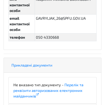
контактної
особи
email
GAVRYLJAK_26@SPFU.GOV.UA
контактної
особи
телефон
050 4330668
Прикладені документи
Не вказано тип документу -
Перелік та
реквізити авторизованих електронних
майданчиків
x_PlatformLegalDetails