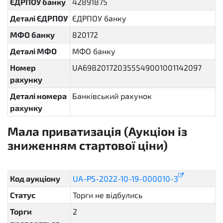
ЄДРПОУ банку
42891875
Деталі ЄДРПОУ
ЄДРПОУ банку
МФО банку
820172
Деталі МФО
МФО банку
Номер
UA698201720355549001001142097
рахунку
Деталі номера
Банківський рахунок
рахунку
Мала приватизація (Аукціон із
зниженням стартової ціни)
sellout.english
Код аукціону
UA-PS-2022-10-19-000010-3
Статус
Торги не відбулись
unsuccessful
Торги
2