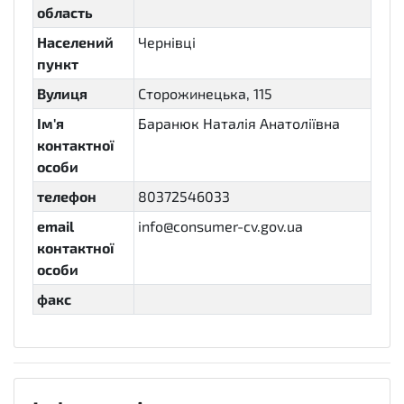
область
Населений
Чернівці
пункт
Вулиця
Сторожинецька, 115
Ім'я
Баранюк Наталія Анатоліївна
контактної
особи
телефон
80372546033
email
info@consumer-cv.gov.ua
контактної
особи
факс