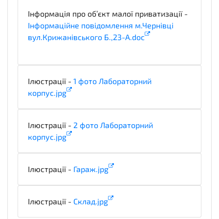
Інформація про об’єкт малої приватизації -
Інформаційне повідомлення м.Чернівці
вул.Крижанівського Б.,23-А.doc
technicalSpecifications
Ілюстрації -
1 фото Лабораторний
корпус.jpg
illustration
Ілюстрації -
2 фото Лабораторний
корпус.jpg
illustration
Ілюстрації -
Гараж.jpg
illustration
Ілюстрації -
Склад.jpg
illustration