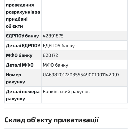
проведення
розрахунків за
придбані
об’єкти
ЄДРПОУ банку
42891875
Деталі ЄДРПОУ
ЄДРПОУ банку
МФО банку
820172
Деталі МФО
МФО банку
Номер
UA698201720355549001001142097
рахунку
Деталі номера
Банківський рахунок
рахунку
Склад об'єкту приватизації