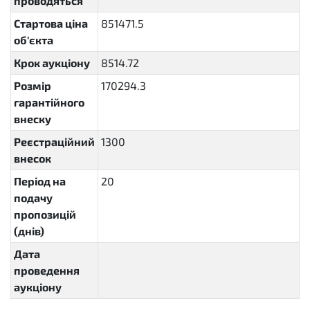
проводяться
Стартова ціна
851471.5
об'єкта
Крок аукціону
8514.72
Розмір
170294.3
гарантійного
внеску
Реєстраційний
1300
внесок
Період на
20
P20D
подачу
пропозицій
(днів)
Дата
проведення
аукціону