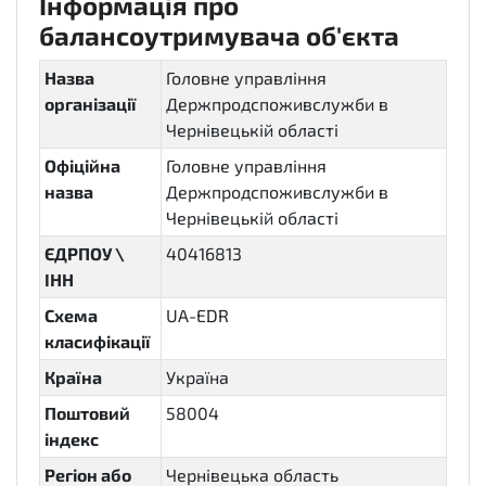
Інформація про
балансоутримувача об'єкта
Назва
Головне управління
організації
Держпродспоживслужби в
Чернівецькій області
Офіційна
Головне управління
назва
Держпродспоживслужби в
Чернівецькій області
ЄДРПОУ \
40416813
ІНН
Схема
UA-EDR
класифікації
Країна
Україна
Поштовий
58004
індекс
Регіон або
Чернівецька область