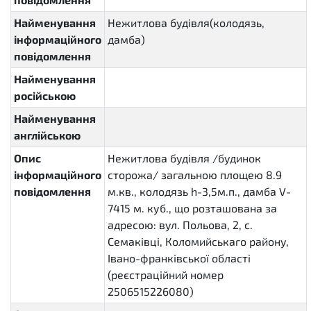
Найменування
Нежитлова будівля(колодязь,
інформаційного
дамба)
повідомлення
Найменування
російською
Найменування
англійською
Опис
Нежитлова будівля /будинок
інформаційного
сторожа/ загальною площею 8.9
повідомлення
м.кв., колодязь h-3,5м.п., дамба V-
7415 м. куб., що розташована за
адресою: вул. Польова, 2, с.
Семаківці, Коломийськаго району,
Івано-франківської області
(реєстраційний номер
2506515226080)