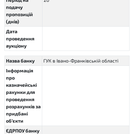
подачу
пропозицій
(днів)
Дата
проведення
аукціону
Назва банку
ГУК в Івано-Франківській області
Інформація
про
казначейські
рахунки для
проведення
розрахунків за
придбані
об’єкти
ЄДРПОУ банку