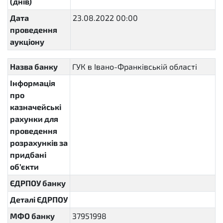
(днів)
Дата
23.08.2022 00:00
2022-08-
проведення
23T00:00:00+03:00
аукціону
Назва банку
ГУК в Івано-Франківській області
Інформація
про
казначейські
рахунки для
проведення
розрахунків за
придбані
об’єкти
ЄДРПОУ банку
Деталі ЄДРПОУ
МФО банку
37951998