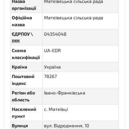
Назва
Матеївецька сільська рада
організації
Офіційна
Матеївецька сільська рада
назва
ЄДРПОУ \
04354048
ІНН
Схема
UA-EDR
класифікації
Країна
Україна
Поштовий
78267
індекс
Регіон або
Івано-Франківська
область
Населений
с. Матеївці
пункт
Вулиця
вул. Відродження, 10