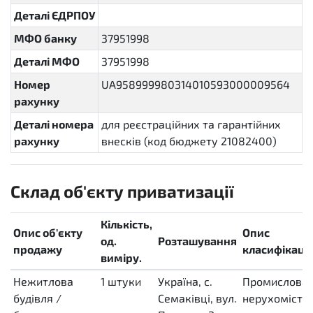
Деталі ЄДРПОУ
МФО банку
37951998
Деталі МФО
37951998
Номер
UA958999980314010593000009564
рахунку
Деталі номера
для реєстраційних та гарантійних
рахунку
внесків (код бюджету 21082400)
Склад об'єкту приватизації
Кількість,
Опис об'єкту
Опис
од.
Розташування
продажу
класифікації
виміру.
Нежитлова
1
штуки
Україна, с.
Промислова
будівля /
H87
Семаківці, вул.
нерухомість