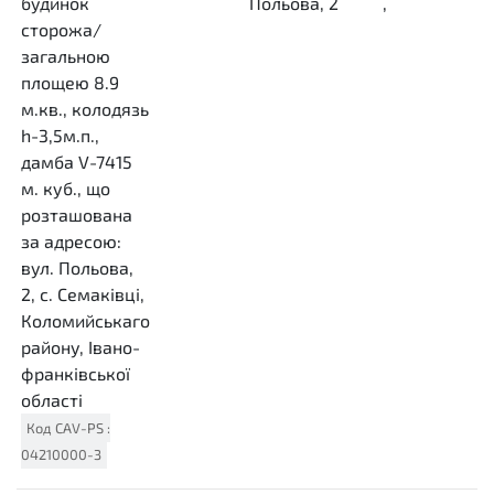
будинок
Польова, 2
,
сторожа/
загальною
площею 8.9
м.кв., колодязь
h-3,5м.п.,
дамба V-7415
м. куб., що
розташована
за адресою:
вул. Польова,
2, с. Семаківці,
Коломийськаго
району, Івано-
франківської
області
Код
CAV-PS
:
04210000-3