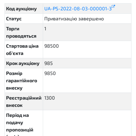
Код аукціону
UA-PS-2022-08-03-000001-3
Статус
Приватизацію завершено
complete
Торги
1
проводяться
Стартова ціна
98500
об'єкта
Крок аукціону
985
Розмір
9850
гарантійного
внеску
Реєстраційний
1300
внесок
Період на
подачу
пропозицій