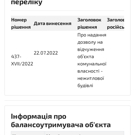
переліку
Номер
Заголовок
Заголовок
Дата винесення
рішення
рішення
російською
Про надання
дозволу на
відчуження
22.07.2022
2022-
437-
об’єкта
07-
XVII/2022
комунальної
22T14:00:00+03:00
власності -
нежитлової
будівлі
Інформація про
балансоутримувача об'єкта