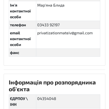
Ім'я
Мар'яна Блида
контактної
особи
телефон
03433 92197
email
privatizationmateiv@gmail.com
контактної
особи
факс
Інформація про розпорядника
об'єкта
ЄДРПОУ \
04354048
ІНН