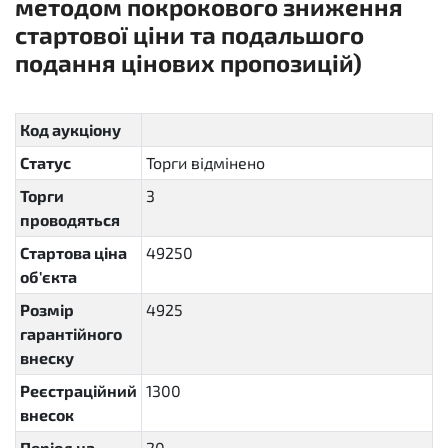
методом покрокового зниження
стартової ціни та подальшого
подання цінових пропозицій)
sellout.insider
Код аукціону
Статус
Торги відмінено
cancelled
Торги
3
проводяться
Стартова ціна
49250
об'єкта
Розмір
4925
гарантійного
внеску
Реєстраційний
1300
внесок
Період на
20
P20D