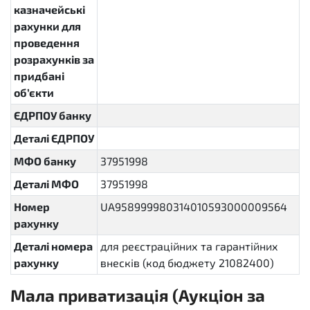
казначейські
рахунки для
проведення
розрахунків за
придбані
об’єкти
ЄДРПОУ банку
Деталі ЄДРПОУ
МФО банку
37951998
Деталі МФО
37951998
Номер
UA958999980314010593000009564
рахунку
Деталі номера
для реєстраційних та гарантійних
рахунку
внесків (код бюджету 21082400)
Мала приватизація (Аукціон за