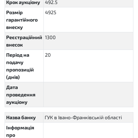
Крок аукціону
492.5
Розмір
4925
гарантійного
внеску
Реєстраційний
1300
внесок
Період на
20
P20D
подачу
пропозицій
(днів)
Дата
проведення
аукціону
Назва банку
ГУК в Івано-Франківській області
Інформація
про