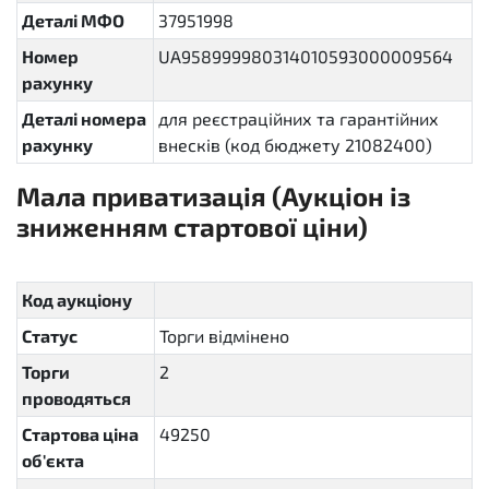
Деталі МФО
37951998
Номер
UA958999980314010593000009564
рахунку
Деталі номера
для реєстраційних та гарантійних
рахунку
внесків (код бюджету 21082400)
Мала приватизація (Аукціон із
зниженням стартової ціни)
sellout.english
Код аукціону
Статус
Торги відмінено
cancelled
Торги
2
проводяться
Стартова ціна
49250
об'єкта