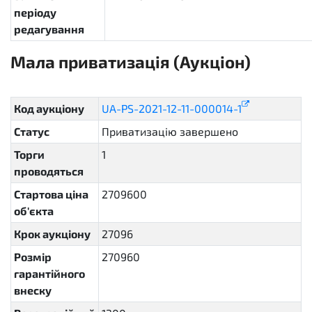
періоду
редагування
Мала приватизація (Аукціон)
sellout.english
Код аукціону
UA-PS-2021-12-11-000014-1
Статус
Приватизацію завершено
complete
Торги
1
проводяться
Стартова ціна
2709600
об'єкта
Крок аукціону
27096
Розмір
270960
гарантійного
внеску