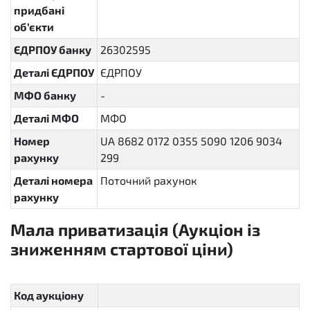
придбані
об’єкти
ЄДРПОУ банку
26302595
Деталі ЄДРПОУ
ЄДРПОУ
МФО банку
-
Деталі МФО
МФО
Номер
UА 8682 0172 0355 5090 1206 9034
рахунку
299
Деталі номера
Поточний рахунок
рахунку
Мала приватизація (Аукціон із
зниженням стартової ціни)
sellout.english
Код аукціону