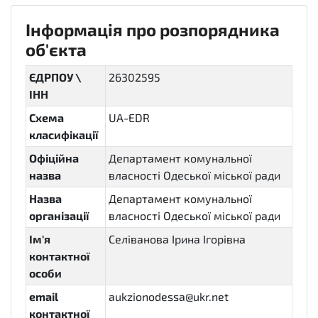
Інформація про розпорядника
об'єкта
ЄДРПОУ \
26302595
ІНН
Схема
UA-EDR
класифікації
Офіційна
Департамент комунальної
назва
власності Одеської міської ради
Назва
Департамент комунальної
організації
власності Одеської міської ради
Ім'я
Селіванова Ірина Ігорівна
контактної
особи
email
aukzionodessa@ukr.net
контактної