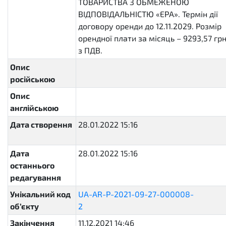
ТОВАРИСТВА З ОБМЕЖЕНОЮ
ВІДПОВІДАЛЬНІСТЮ «ЕРА». Термін дії
договору оренди до 12.11.2029. Розмір
орендної плати за місяць – 9293,57 грн
з ПДВ.
Опис
російською
Опис
англійською
Дата створення
28.01.2022 15:16
2022-01-
28T15:16:39.408140+02:00
Дата
28.01.2022 15:16
2022-01-
останнього
28T15:16:39.474455+02:00
редагування
Унікальний код
UA-AR-P-2021-09-27-000008-
об’єкту
2
4490c84bc8df433cbd432b0ad860d6
Закінчення
11.12.2021 14:46