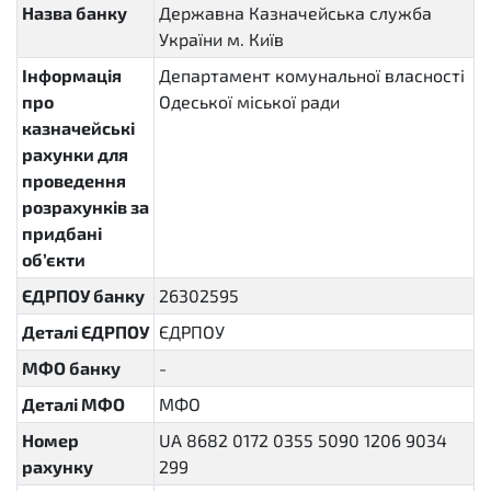
Назва банку
Державна Казначейська служба
України м. Київ
Інформація
Департамент комунальної власності
про
Одеської міської ради
казначейські
рахунки для
проведення
розрахунків за
придбані
об’єкти
ЄДРПОУ банку
26302595
Деталі ЄДРПОУ
ЄДРПОУ
МФО банку
-
Деталі МФО
МФО
Номер
UА 8682 0172 0355 5090 1206 9034
рахунку
299