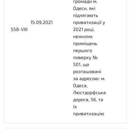
громади м.
Одеси, які
підлягають
15.09.2021
2021-
приватизації у
558-VIII
09-
2021 році,
15T00:00:00+03:00
нежилих
приміщень
першого
поверху №
501, що
розташовані
за адресою: м.
Одеса,
Люстдорфська
дорога, 56, та
їх
приватизацію