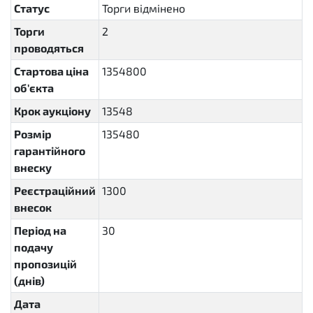
Статус
Торги відмінено
cancelled
Торги
2
проводяться
Стартова ціна
1354800
об'єкта
Крок аукціону
13548
Розмір
135480
гарантійного
внеску
Реєстраційний
1300
внесок
Період на
30
P30D
подачу
пропозицій
(днів)
Дата