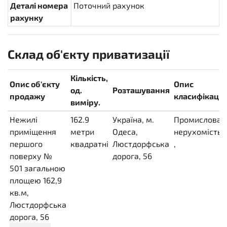
Деталі номера
Поточний рахунок
рахунку
Склад об'єкту приватизації
Кількість,
Опис об'єкту
Опис
од.
Розташування
продажу
класифікації
виміру.
Нежилі
162.9
Україна, м.
Промислова
приміщення
метри
Одеса,
нерухомість
першого
квадратні
Люстдорфська
,
поверху №
MTK
дорога, 56
501 загальною
площею 162,9
кв.м,
Люстдорфська
дорога, 56