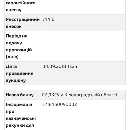
гарантійного
внеску
Реєстраційний
744.6
внесок
Період на
подачу
пропозицій
(днів)
Дата
04.09.2018 11:25
2018-09-
проведення
04T11:25:00+03:00
аукціону
Назва банку
ГУ ДКСУ у Кіровоградській області
Інформація
37184500900021
про
казначейські
рахунки для