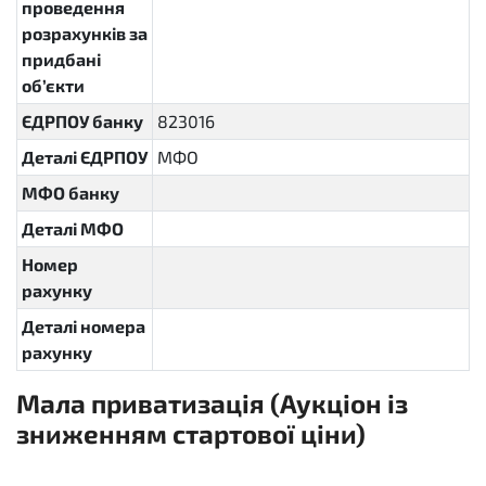
проведення
розрахунків за
придбані
об’єкти
ЄДРПОУ банку
823016
Деталі ЄДРПОУ
МФО
МФО банку
Деталі МФО
Номер
рахунку
Деталі номера
рахунку
Мала приватизація (Аукціон із
зниженням стартової ціни)
sellout.english