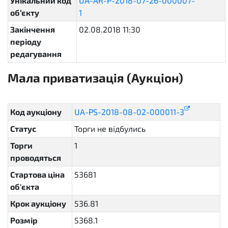
Унікальний код
UA-AR-P-2018-07-26-000007-
об’єкту
1
e2afa07aeddc4e58a981aafec2d17825
Закінчення
02.08.2018 11:30
періоду
редагування
Мала приватизація (Аукціон)
sellout.english
Код аукціону
UA-PS-2018-08-02-000011-3
Статус
Торги не відбулись
unsuccessful
Торги
1
проводяться
Стартова ціна
53681
об'єкта
Крок аукціону
536.81
Розмір
5368.1