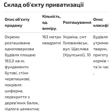
Склад об'єкту приватизації
Кількість,
Опис об'єкту
Опис
од.
Розташування
продажу
класифіка
виміру.
Окремо
163
метри
Україна, смт
Будівля д
розташована
квадратні
Голованівськ,
утриманн
одноповерхова
MTK
вул. Щаслива
тварин, д
будівля площею
(Крупської), 10
приготув
163,0 кв.м;
кормів т
фундаменти
та їх час
бутові, стіни
,
черепашкові,
покрівля
шиферна,
перекриття з
дерев’яних балок,
підлога цементна;