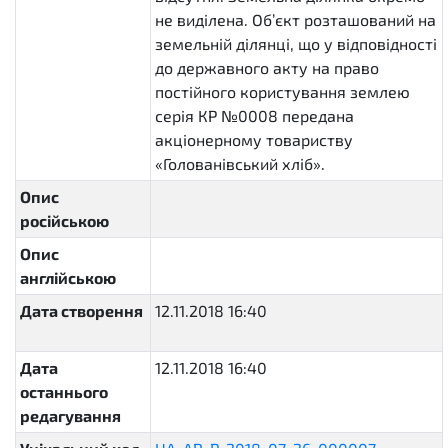
не виділена. Об’єкт розташований на
земельній ділянці, що у відповідності
до державного акту на право
постійного користування землею
серія КР №0008 передана
акціонерному товариству
«Голованівський хліб».
Опис
російською
Опис
англійською
Дата створення
12.11.2018 16:40
2018-11-
12T16:40:14.599077+02:00
Дата
12.11.2018 16:40
2018-11-
останнього
12T16:40:14.599276+02:00
редагування