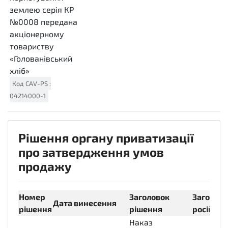
землею серія КР
№0008 передана
акціонерному
товариству
«Голованівський
хліб»
Код
CAV-PS
:
04214000-1
Рішення органу приватизації
про затвердження умов
продажу
Номер
Заголовок
Заголов
Дата винесення
рішення
рішення
російсь
Наказ