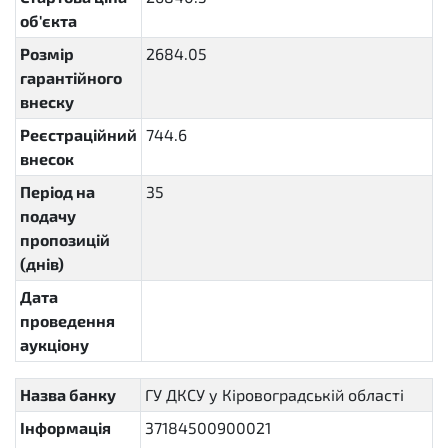
об'єкта
Розмір
2684.05
гарантійного
внеску
Реєстраційний
744.6
внесок
Період на
35
P35D
подачу
пропозицій
(днів)
Дата
проведення
аукціону
Назва банку
ГУ ДКСУ у Кіровоградській області
Інформація
37184500900021