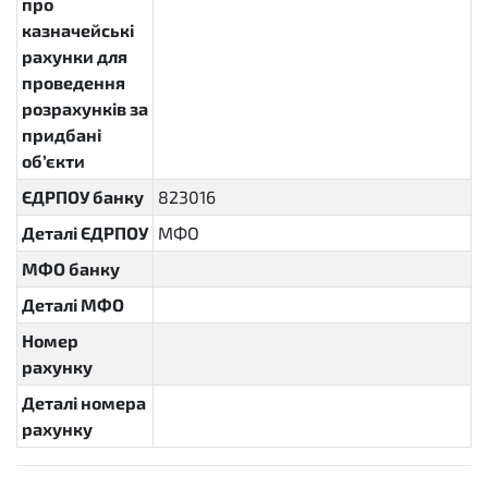
про
казначейські
рахунки для
проведення
розрахунків за
придбані
об’єкти
ЄДРПОУ банку
823016
Деталі ЄДРПОУ
МФО
МФО банку
Деталі МФО
Номер
рахунку
Деталі номера
рахунку