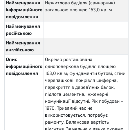
Найменування
Нежитлова будівля (свинарник)
інформаційного
загальною площею 163,0 кв. м
повідомлення
Найменування
російською
Найменування
англійською
Опис
Окремо розташована
інформаційного
одноповерхова будівля площею
повідомлення
163,0 кв.м; фундаменти бутові, стіни
черепашкові, покрівля шиферна,
перекриття з дерев’яних балок,
підлога цементна; інженерні
комунікації відсутні. Рік побудови –
1970. Тривалий час не
використовується, потребує
ремонту. Балансова вартість
відсутня. Земельна ділянка окремо