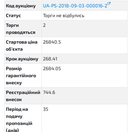
Код аукціону
UA-PS-2018-09-03-000016-2
Статус
Торги не відбулись
unsuccessful
Торги
2
проводяться
Стартова ціна
26840.5
об'єкта
Крок аукціону
268.41
Розмір
2684.05
гарантійного
внеску
Реєстраційний
744.6
внесок
Період на
35
P35D
подачу
пропозицій
(днів)