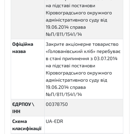
на підставі постанови
Кіровоградського окружного
адміністративного суду від
19.06.2014 справа
№П/811/1541/14
Офіційна
Закрите акціонерне товариство
назва
«Голованівський хліб» перебуває
в стані припинення з 03.07.2014
на підставі постанови
Кіровоградського окружного
адміністративного суду від
19.06.2014 справа
№П/811/1541/14
ЄДРПОУ \
00378750
ІНН
Схема
UA-EDR
класифікації