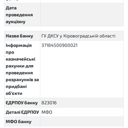
Дата
проведення
аукціону
Назва банку
ГУ ДКСУ у Кіровоградській області
Інформація
37184500900021
про
казначейські
рахунки для
проведення
розрахунків за
придбані
об’єкти
ЄДРПОУ банку
823016
Деталі ЄДРПОУ
МФО
МФО банку