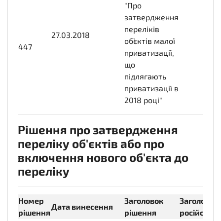
"Про
затвердження
переліків
27.03.2018
2018-
об`єктів малої
447
03-
приватизації,
27T00:00:00+03:00
що
підлягають
приватизації в
2018 році"
Рішення про затвердження
переліку об'єктів або про
включення нового об'єкта до
переліку
Номер
Заголовок
Заголовок
Дата винесення
рішення
рішення
російсько