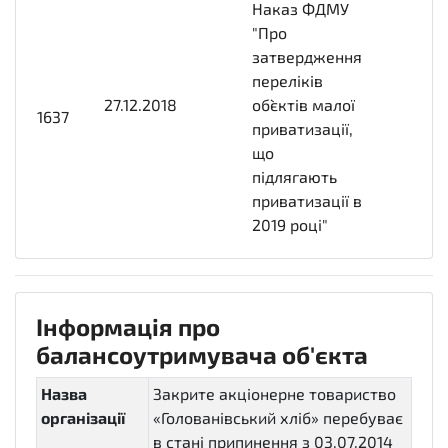
Наказ ФДМУ
"Про
затвердження
переліків
27.12.2018
2018-12-
об`єктів малої
1637
27T00:00:00+02:00
приватизації,
що
підлягають
приватизації в
2019 році"
Інформація про
балансоутримувача об'єкта
Назва
Закрите акціонерне товариство
організації
«Голованівський хліб» перебуває
в стані припинення з 03.07.2014