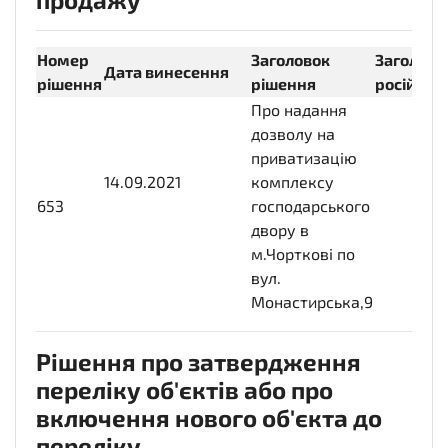
Номер
Заголовок
Заголово
Дата винесення
рішення
рішення
російськ
Про надання
дозволу на
приватизацію
14.09.2021
2021-
комплексу
653
09-
господарського
14T00:00:00+03:00
двору в
м.Чорткові по
вул.
Монастирська,9
Рішення про затвердження
переліку об'єктів або про
включення нового об'єкта до
переліку