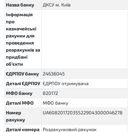
Назва банку
ДКСУ м. Київ
Інформація
про
казначейські
рахунки для
проведення
розрахунків за
придбані
об’єкти
ЄДРПОУ банку
24636045
Деталі ЄДРПОУ
ЄДРПОУ отримувача
МФО банку
820172
Деталі МФО
МФО банку
Номер
UA608201720355229043000046278
рахунку
Деталі номера
Розрахунковий рахунок