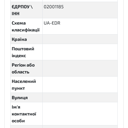
ЄДРПОУ \
02001185
ІНН
Схема
UA-EDR
класифікації
Країна
Поштовий
індекс
Регіон або
область
Населений
пункт
Вулиця
Ім'я
контактної
особи