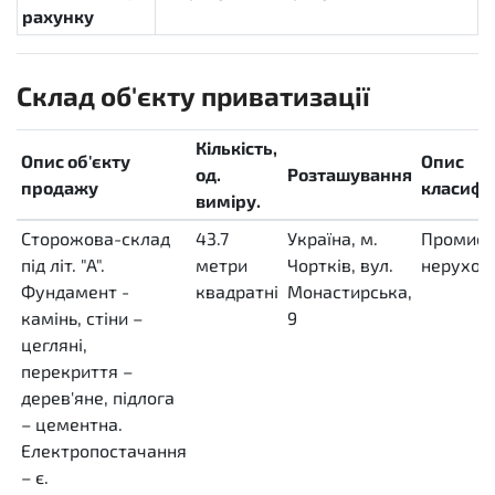
рахунку
Склад об'єкту приватизації
Кількість,
Опис об'єкту
Опис
од.
Розташування
продажу
класифік
виміру.
Сторожова-склад
43.7
Україна, м.
Промисл
під літ. "А".
метри
Чортків, вул.
нерухом
Фундамент -
квадратні
Монастирська,
камінь, стіни –
MTK
9
цегляні,
перекриття –
дерев'яне, підлога
– цементна.
Електропостачання
– є.