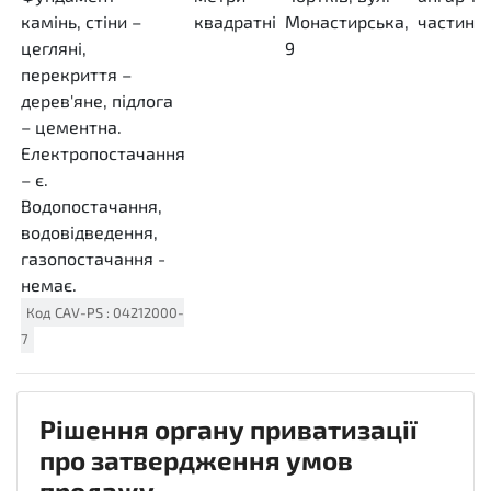
камінь, стіни –
квадратні
Монастирська,
частини
цегляні,
MTK
9
перекриття –
дерев'яне, підлога
– цементна.
Електропостачання
– є.
Водопостачання,
водовідведення,
газопостачання -
немає.
Код
CAV-PS
:
04212000-
7
Рішення органу приватизації
про затвердження умов
продажу