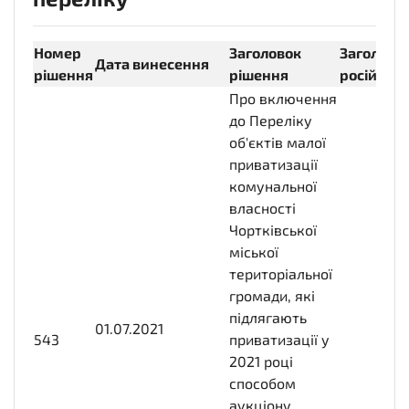
Номер
Заголовок
Заголово
Дата винесення
рішення
рішення
російськ
Про включення
до Переліку
об'єктів малої
приватизації
комунальної
власності
Чортківської
міської
територіальної
громади, які
підлягають
01.07.2021
2021-07-
543
приватизації у
01T00:00:00+03:00
2021 році
способом
аукціону,