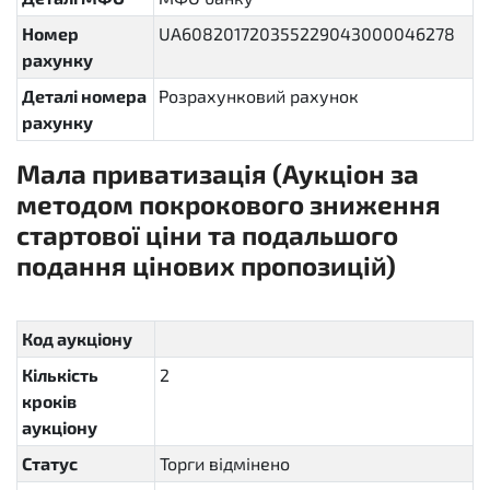
Номер
UA608201720355229043000046278
рахунку
Деталі номера
Розрахунковий рахунок
рахунку
Мала приватизація (Аукціон за
методом покрокового зниження
стартової ціни та подальшого
подання цінових пропозицій)
sellout.insider
Код аукціону
Кількість
2
кроків
аукціону
Статус
Торги відмінено
cancelled