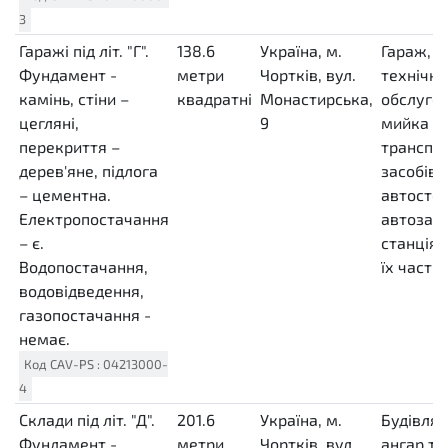
3
Гаражі під літ. "Г".
138.6
Україна, м.
Гараж, с
Фундамент -
метри
Чортків, вул.
технічно
камінь, стіни –
квадратні
Монастирська,
обслуго
цегляні,
MTK
9
мийка
перекриття –
транспо
дерев'яне, підлога
засобів,
– цементна.
автостоя
Електропостачання
автозап
– є.
станція 
Водопостачання,
їх части
водовідведення,
газопостачання -
немає.
Код
CAV-PS
:
04213000-
4
Склади під літ. "Д".
201.6
Україна, м.
Будівля 
Фундамент -
метри
Чортків, вул.
ангар то