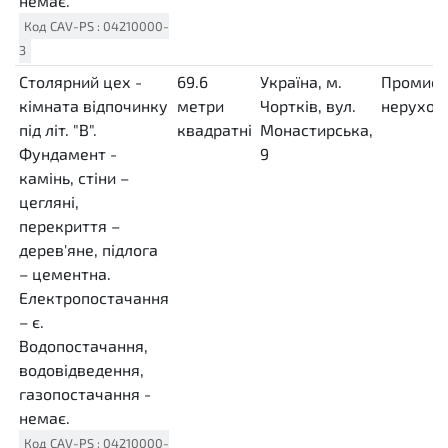
немає.
Код
CAV-PS
:
04210000-
3
Столярний цех -
69.6
Україна, м.
Промисл
кімната відпочинку
метри
Чортків, вул.
нерухом
під літ. "В".
квадратні
Монастирська,
Фундамент -
MTK
9
камінь, стіни –
цегляні,
перекриття –
дерев'яне, підлога
– цементна.
Електропостачання
– є.
Водопостачання,
водовідведення,
газопостачання -
немає.
Код
CAV-PS
:
04210000-