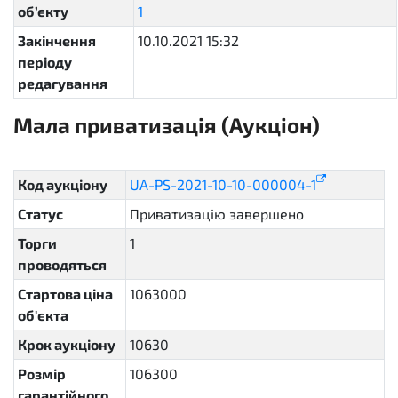
об’єкту
1
23012e09dc7c4eb898291e6589caef25
Закінчення
10.10.2021 15:32
періоду
редагування
Мала приватизація (Аукціон)
sellout.english
Код аукціону
UA-PS-2021-10-10-000004-1
Статус
Приватизацію завершено
complete
Торги
1
проводяться
Стартова ціна
1063000
об'єкта
Крок аукціону
10630
Розмір
106300
гарантійного