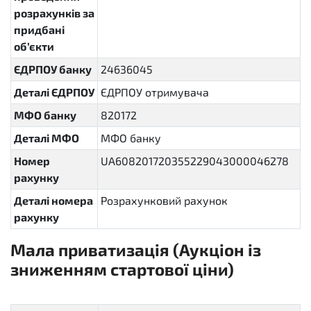
розрахунків за
придбані
об’єкти
ЄДРПОУ банку
24636045
Деталі ЄДРПОУ
ЄДРПОУ отримувача
МФО банку
820172
Деталі МФО
МФО банку
Номер
UA608201720355229043000046278
рахунку
Деталі номера
Розрахунковий рахунок
рахунку
Мала приватизація (Аукціон із
зниженням стартової ціни)
sellout.english