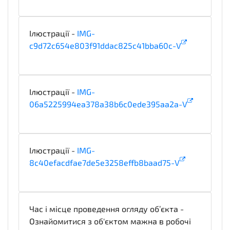
Ілюстрації -
IMG-
c9d72c654e803f91ddac825c41bba60c-V
illustration
Ілюстрації -
IMG-
06a5225994ea378a38b6c0ede395aa2a-V
illustration
Ілюстрації -
IMG-
8c40efacdfae7de5e3258effb8baad75-V
illustration
Час і місце проведення огляду об’єкта -
Ознайомитися з об'єктом мажна в робочі