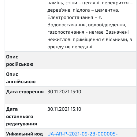
камінь, стіни – цегляні, перекриття –
дерев'яне, підлога – цементна.
Електропостачання – є.
Водопостачання, водовідведення,
газопостачання - немає. Зазначені
нежитлові приміщення є вільними, в
оренду не передані.
Опис
російською
Опис
англійською
Дата створення
30.11.2021 15:10
2021-11-
30T15:10:20.306118+02:00
Дата
30.11.2021 15:10
2021-11-
останнього
30T15:10:20.377924+02:00
редагування
Унікальний код
UA-AR-P-2021-09-28-000005-