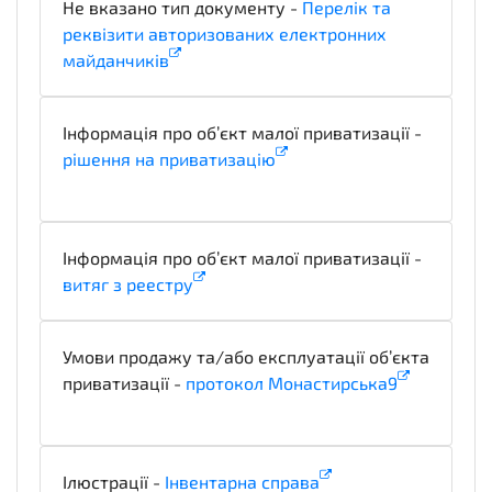
Не вказано тип документу -
Перелік та
реквізити авторизованих електронних
майданчиків
x_PlatformLegalDetails
Інформація про об’єкт малої приватизації -
рiшення на приватизацiю
technicalSpecifications
Інформація про об’єкт малої приватизації -
витяг з реeстру
technicalSpecifications
Умови продажу та/або експлуатації об’єкта
приватизації -
протокол Монастирська9
evaluationCriteria
Ілюстрації -
Інвентарна справа
illustration