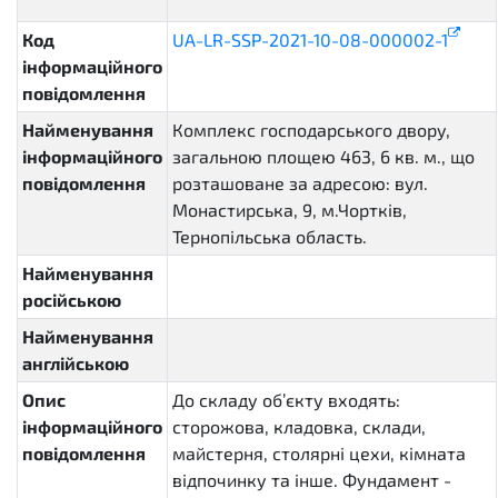
active.contracting
Код
UA-LR-SSP-2021-10-08-000002-1
інформаційного
повідомлення
Найменування
Комплекс господарського двору,
інформаційного
загальною площею 463, 6 кв. м., що
повідомлення
розташоване за адресою: вул.
Монастирська, 9, м.Чортків,
Тернопільська область.
Найменування
російською
Найменування
англійською
Опис
До складу об’єкту входять:
інформаційного
сторожова, кладовка, склади,
повідомлення
майстерня, столярні цехи, кімната
відпочинку та інше. Фундамент -