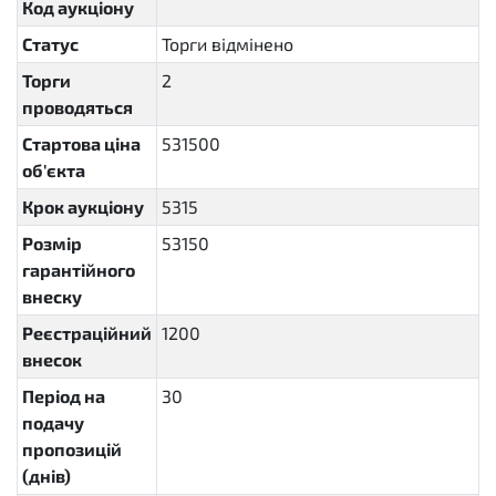
Код аукціону
Статус
Торги відмінено
cancelled
Торги
2
проводяться
Стартова ціна
531500
об'єкта
Крок аукціону
5315
Розмір
53150
гарантійного
внеску
Реєстраційний
1200
внесок
Період на
30
P30D
подачу
пропозицій
(днів)