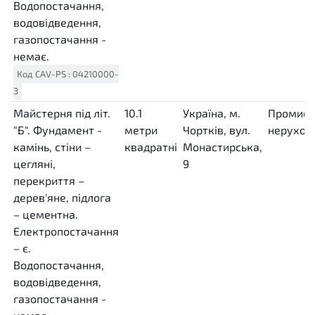
Водопостачання,
водовідведення,
газопостачання -
немає.
Код
CAV-PS
:
04210000-
3
Майстерня під літ.
10.1
Україна, м.
Промисл
"Б". Фундамент -
метри
Чортків, вул.
нерухом
камінь, стіни –
квадратні
Монастирська,
цегляні,
MTK
9
перекриття –
дерев'яне, підлога
– цементна.
Електропостачання
– є.
Водопостачання,
водовідведення,
газопостачання -