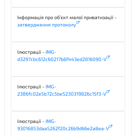
Інформація про об’єкт малої приватизації -
затвердження протоколу
technicalSpecifications
Ілюстрації -
IMG-
d3297cbc612c60217b6f443ed2816090-V
illustration
Ілюстрації -
IMG-
2386fc02e5b72c5be5230319826c15f3-V
illustration
Ілюстрації -
IMG-
93016853daa5262f20c26b9d66e2a8ea-V
illustration