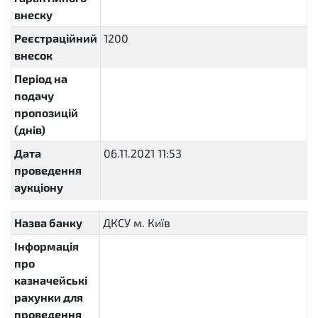
внеску
Реєстраційний
1200
внесок
Період на
подачу
пропозицій
(днів)
Дата
06.11.2021 11:53
2021-11-
проведення
06T11:53:41+02:00
аукціону
Назва банку
ДКСУ м. Київ
Інформація
про
казначейські
рахунки для
проведення