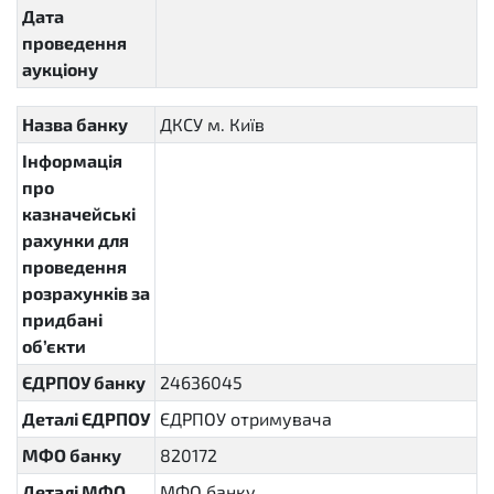
Дата
проведення
аукціону
Назва банку
ДКСУ м. Київ
Інформація
про
казначейські
рахунки для
проведення
розрахунків за
придбані
об’єкти
ЄДРПОУ банку
24636045
Деталі ЄДРПОУ
ЄДРПОУ отримувача
МФО банку
820172
Деталі МФО
МФО банку