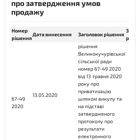
про затвердження умов
продажу
Номер
Загол
Дата винесення
Заголовок рішення
рішення
росій
рішення
Великокучурівської
сільської ради
номер 67-49 2020
від 13 травня 2020
року про
приватизацію
13.05.2020
2020-
67-49
шляхом викупу та
05-
2020
на підставі
13T00:00:00+03:00
затвердженого
протоколу про
результати
електронного