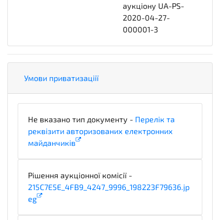
аукціону UA-PS-
2020-04-27-
000001-3
Умови приватизаціії
Не вказано тип документу -
Перелік та
реквізити авторизованих електронних
майданчиків
x_PlatformLegalDetails
Рішення аукціонної комісії -
215C7E5E_4FB9_4247_9996_198223F79636.jp
eg
notice