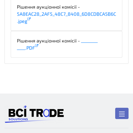
Рішення аукціонної комісії -
5A8EAC28_2AF5_48C7_8408_6D8CDBCA5B6C
.jpeg
notice
Рішення аукціонної комісії -
________
____.PDF
notice