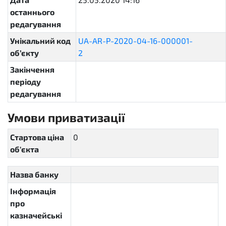
останнього
25T14:16:27.083403+03:00
редагування
Унікальний код
UA-AR-P-2020-04-16-000001-
об’єкту
2
bcb895b1e035455fb07e781a182aad29
Закінчення
періоду
редагування
Умови приватизації
reporting
Стартова ціна
0
об'єкта
Назва банку
Інформація
про
казначейські