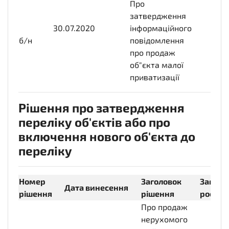
Про
затвердження
30.07.2020
2020-
інформаційного
б/н
07-
повідомлення
30T00:00:00+03:00
про продаж
об"єкта малої
приватизації
Рішення про затвердження
переліку об'єктів або про
включення нового об'єкта до
переліку
Номер
Заголовок
Заголо
Дата винесення
рішення
рішення
російс
Про продаж
нерухомого