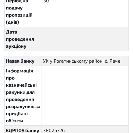
Період на
30
P30D
подачу
пропозицій
(днів)
Дата
проведення
аукціону
Назва банку
УК у Рогатинському районі с. Явче
Інформація
про
казначейські
рахунки для
проведення
розрахунків за
придбані
об’єкти
ЄДРПОУ банку
38026376