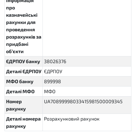
Інформація
про
казначейські
рахунки для
проведення
розрахунків за
придбані
об’єкти
ЄДРПОУ банку
38026376
Деталі ЄДРПОУ
ЄДРПОУ
МФО банку
899998
Деталі МФО
МФО
Номер
UA70899998033415981500009345
рахунку
Деталі номера
Розрахунковий рахунок
рахунку