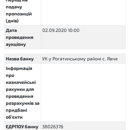
подачу
пропозицій
(днів)
Дата
02.09.2020 10:00
2020-09-
проведення
02T10:00:00+03:00
аукціону
Назва банку
УК у Рогатинському районі с. Явче
Інформація
про
казначейські
рахунки для
проведення
розрахунків за
придбані
об’єкти
ЄДРПОУ банку
38026376