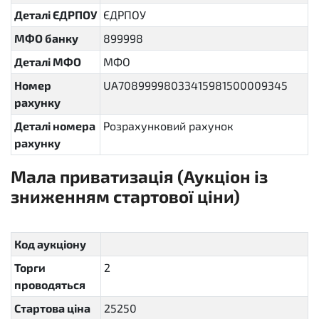
Деталі ЄДРПОУ
ЄДРПОУ
МФО банку
899998
Деталі МФО
МФО
Номер
UA70899998033415981500009345
рахунку
Деталі номера
Розрахунковий рахунок
рахунку
Мала приватизація (Аукціон із
зниженням стартової ціни)
sellout.english
Код аукціону
Торги
2
проводяться
Стартова ціна
25250