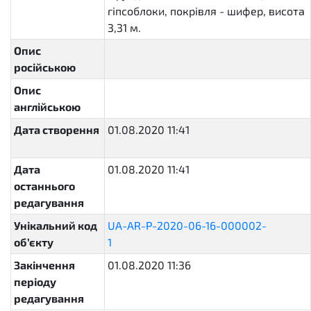
гіпсоблоки, покрівля - шифер, висота
3,31 м.
Опис
російською
Опис
англійською
Дата створення
01.08.2020 11:41
2020-08-
01T11:41:00.828439+03:00
Дата
01.08.2020 11:41
2020-08-
останнього
01T11:41:00.830302+03:00
редагування
Унікальний код
UA-AR-P-2020-06-16-000002-
об’єкту
1
41974e3a508c413e906131b00bf408e9
Закінчення
01.08.2020 11:36
періоду
редагування