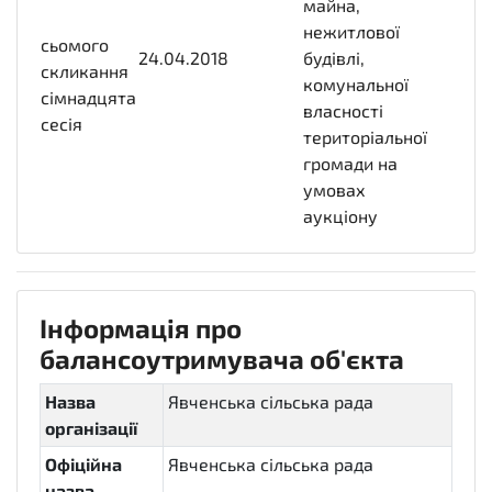
майна,
нежитлової
сьомого
24.04.2018
2018-
будівлі,
скликання
04-
комунальної
сімнадцята
24T00:00:00+03:00
власності
сесія
територіальної
громади на
умовах
аукціону
Інформація про
балансоутримувача об'єкта
Назва
Явченська сільська рада
організації
Офіційна
Явченська сільська рада
назва