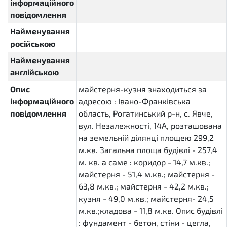
інформаційного
повідомлення
Найменування
російською
Найменування
англійською
Опис
майстерня-кузня знаходиться за
інформаційного
адресою : Івано-Франківська
повідомлення
область, Рогатинський р-н, с. Явче,
вул. Незалежності, 14А, розташована
на земельній ділянці площею 299,2
м.кв. Загальна площа будівлі - 257,4
м. кв. а саме : коридор - 14,7 м.кв.;
майстерня - 51,4 м.кв.; майстерня -
63,8 м.кв.; майстерня - 42,2 м.кв.;
кузня - 49,0 м.кв.; майстерня- 24,5
м.кв.;кладова - 11,8 м.кв. Опис будівлі
: фундамент - бетон, стіни - цегла,