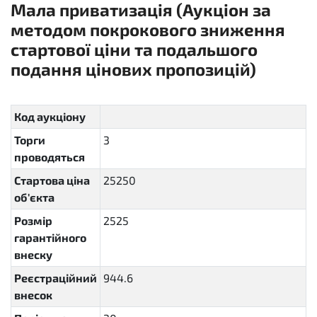
Мала приватизація (Аукціон за
методом покрокового зниження
стартової ціни та подальшого
подання цінових пропозицій)
sellout.insider
Код аукціону
Торги
3
проводяться
Стартова ціна
25250
об'єкта
Розмір
2525
гарантійного
внеску
Реєстраційний
944.6
внесок