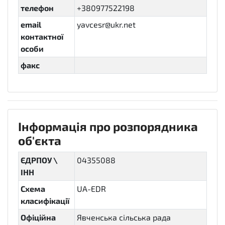
телефон
+380977522198
email
yavcesr@ukr.net
контактної
особи
факс
Інформація про розпорядника
об'єкта
ЄДРПОУ \
04355088
ІНН
Схема
UA-EDR
класифікації
Офіційна
Явченська сільська рада