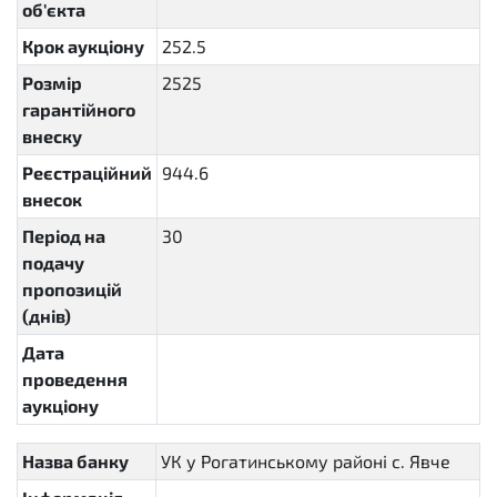
об'єкта
Крок аукціону
252.5
Розмір
2525
гарантійного
внеску
Реєстраційний
944.6
внесок
Період на
30
P30D
подачу
пропозицій
(днів)
Дата
проведення
аукціону
Назва банку
УК у Рогатинському районі с. Явче