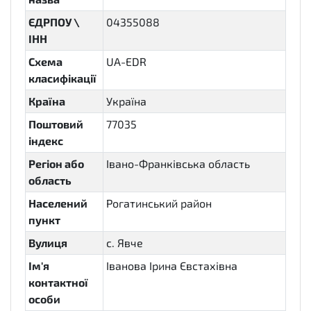
ЄДРПОУ \
04355088
ІНН
Схема
UA-EDR
класифікації
Країна
Україна
Поштовий
77035
індекс
Регіон або
Івано-Франківська область
область
Населений
Рогатинський район
пункт
Вулиця
с. Явче
Ім'я
Іванова Ірина Євстахівна
контактної
особи