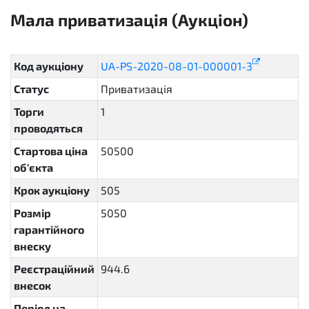
Мала приватизація (Аукціон)
sellout.english
Код аукціону
UA-PS-2020-08-01-000001-3
Статус
Приватизація
active
Торги
1
проводяться
Стартова ціна
50500
об'єкта
Крок аукціону
505
Розмір
5050
гарантійного
внеску
Реєстраційний
944.6
внесок
Період на