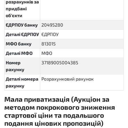
розрахунків за
придбані
об’єкти
ЄДРПОУ банку
20495280
Деталі ЄДРПОУ
ЄДРПОУ
МФО банку
813015
Деталі МФО
МФО
Номер
37189005004385
рахунку
Деталі номера
Розрахунковий рахунок
рахунку
Мала приватизація (Аукціон за
методом покрокового зниження
стартової ціни та подальшого
подання цінових пропозицій)