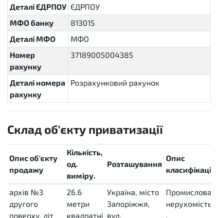
Деталі ЄДРПОУ
ЄДРПОУ
МФО банку
813015
Деталі МФО
МФО
Номер
37189005004385
рахунку
Деталі номера
Розрахунковий рахунок
рахунку
Склад об'єкту приватизації
Кількість,
Опис об'єкту
Опис
од.
Розташування
продажу
класифікації
виміру.
архів №3
26.6
Україна, місто
Промислова
другого
метри
Запоріжжя,
нерухомість
поверху, літ
квадратні
вул.
,