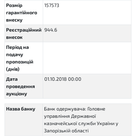
Розмір
157573
гарантійного
внеску
Реєстраційний
944.6
внесок
Період на
подачу
пропозицій
(днів)
Дата
01.10.2018 00:00
2018-10-
проведення
01T00:00:00+03:00
аукціону
Назва банку
Банк одержувача: Головне
управління Державної
казначейської служби України у
Запорізькій області