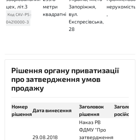
цех, літ.З
метри
Запоріжжя,
нерухомість
квадратні
вул.
,
Код
CAV-PS
:
MTK
Експресівська,
04210000-3
28
Рішення органу приватизації
про затвердження умов
продажу
Номер
Заголовок
Заголовок
Дата винесення
рішення
рішення
російсько
Наказ РВ
ФДМУ "Про
29.08.2018
2018-
затвердження