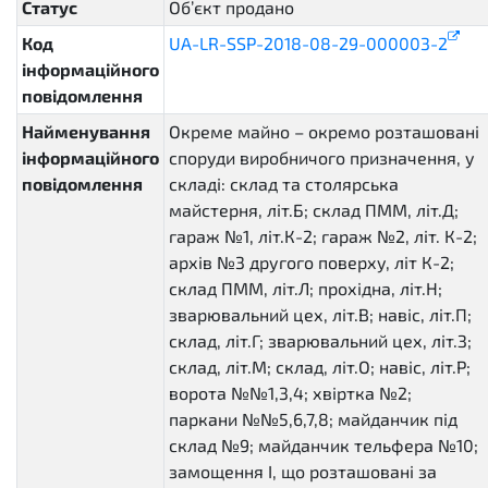
Статус
Об’єкт продано
sold
Код
UA-LR-SSP-2018-08-29-000003-2
інформаційного
повідомлення
Найменування
Окреме майно – окремо розташовані
інформаційного
споруди виробничого призначення, у
повідомлення
складі: склад та столярська
майстерня, літ.Б; склад ПММ, літ.Д;
гараж №1, літ.К-2; гараж №2, літ. К-2;
архів №3 другого поверху, літ К-2;
склад ПММ, літ.Л; прохідна, літ.Н;
зварювальний цех, літ.В; навіс, літ.П;
склад, літ.Г; зварювальний цех, літ.З;
склад, літ.М; склад, літ.О; навіс, літ.Р;
ворота №№1,3,4; хвіртка №2;
паркани №№5,6,7,8; майданчик під
склад №9; майданчик тельфера №10;
замощення І, що розташовані за