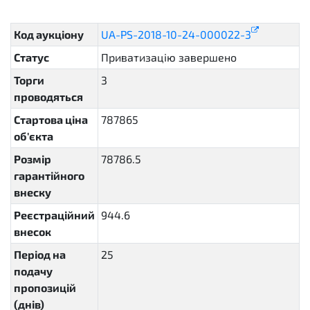
sellout.insider
Код аукціону
UA-PS-2018-10-24-000022-3
Статус
Приватизацію завершено
complete
Торги
3
проводяться
Стартова ціна
787865
об'єкта
Розмір
78786.5
гарантійного
внеску
Реєстраційний
944.6
внесок
Період на
25
P25D
подачу
пропозицій
(днів)