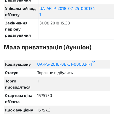
Унікальний код
UA-AR-P-2018-07-25-000134-
об’єкту
1
b17144c8035a4ce285a4e6019b6b104e
Закінчення
31.08.2018 15:38
періоду
редагування
Мала приватизація (Аукціон)
sellout.english
Код аукціону
UA-PS-2018-08-31-000034-1
Статус
Торги не відбулись
unsuccessful
Торги
1
проводяться
Стартова ціна
1575730
об'єкта
Крок аукціону
15757.3