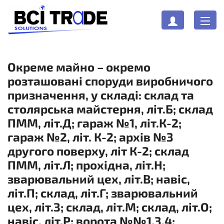
Окреме майно – окремо
розташовані споруди виробничого
призначення, у складі: склад та
столярська майстерня, літ.Б; склад
ПММ, літ.Д; гараж №1, літ.К-2;
гараж №2, літ. К-2; архів №3
другого поверху, літ К-2; склад
ПММ, літ.Л; прохідна, літ.Н;
зварювальний цех, літ.В; навіс,
літ.П; склад, літ.Г; зварювальний
цех, літ.З; склад, літ.М; склад, літ.О;
навіс, літ.Р; ворота №№1,3,4;