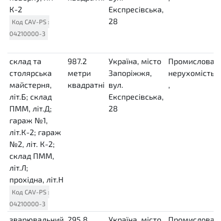
К-2
MTK
Експресівська,
28
Код
CAV-PS
:
04210000-3
склад та
987.2
Україна, місто
Промислова
столярська
метри
Запоріжжя,
нерухомість
майстерня,
квадратні
вул.
,
літ.Б; склад
MTK
Експресівська,
ПММ, літ.Д;
28
гараж №1,
літ.К-2; гараж
№2, літ. К-2;
склад ПММ,
літ.Л;
прохідна, літ.Н
Код
CAV-PS
:
04210000-3
зварювальний
295.8
Україна, місто
Промислова