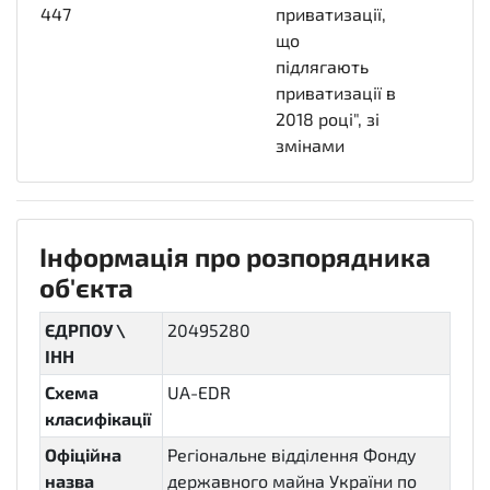
447
03-
приватизації,
27T00:00:00+03:00
що
підлягають
приватизації в
2018 році", зі
змінами
Інформація про розпорядника
об'єкта
ЄДРПОУ \
20495280
ІНН
Схема
UA-EDR
класифікації
Офіційна
Регіональне відділення Фонду
назва
державного майна України по