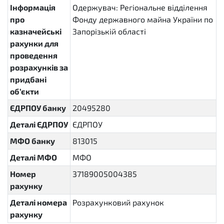
Інформація
Одержувач: Регіональне відділення
про
Фонду державного майна України по
казначейські
Запорізькій області
рахунки для
проведення
розрахунків за
придбані
об’єкти
ЄДРПОУ банку
20495280
Деталі ЄДРПОУ
ЄДРПОУ
МФО банку
813015
Деталі МФО
МФО
Номер
37189005004385
рахунку
Деталі номера
Розрахунковий рахунок
рахунку