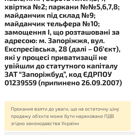
хвіртка №2; паркани №№5,6,7,8;
майданчик під склад №9;
майданчик тельфера №10;
замощення І, що розташовані за
адресою: м. Запоріжжя, вул.
Експресівська, 28 (далі – Об‘єкт),
які у процесі приватизації не
увійшли до статутного капіталу
ЗАТ “Запоріжбуд”, код ЄДРПОУ
01239559 (припинено 26.09.2007)
Прохання взяти до уваги, що на остаточну ціну
продажу об'єкта може бути нараховано ПДВ
згідно законодавства України