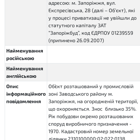
адресою: м. Запоріжжя, вул.
Експресівська, 28 (далі – Об‘єкт), які
у процесі приватизації не увійшли до
статутного капіталу ЗАТ
“Запоріжбуд”, код ЄДРПОУ 01239559
(припинено 26.09.2007)
Найменування
російською
Найменування
англійською
Опис
Об`єкт розташований у промисловій
інформаційного
зоні Заводського району м.
повідомлення
Запоріжжя, на огородженій території,
що охороняється. Знос близько 35%.
Рік побудови окремо розташованих
споруд виробничого призначення -
1970. Кадастровий номер земельної
ділянки 2310100000:02:022:0138,