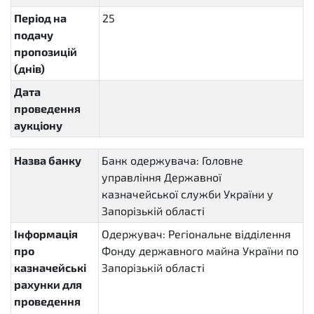
Період на
25
P25D
подачу
пропозицій
(днів)
Дата
проведення
аукціону
Назва банку
Банк одержувача: Головне
управління Державної
казначейської служби України у
Запорізькій області
Інформація
Одержувач: Регіональне відділення
про
Фонду державного майна України по
казначейські
Запорізькій області
рахунки для
проведення