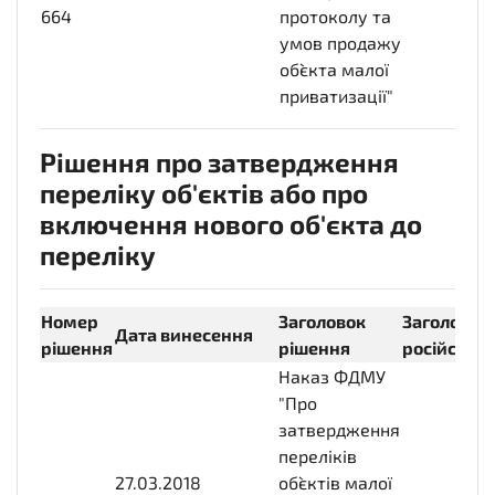
664
08-
протоколу та
29T00:00:00+03:00
умов продажу
об`єкта малої
приватизації"
Рішення про затвердження
переліку об'єктів або про
включення нового об'єкта до
переліку
Номер
Заголовок
Заголовок
Дата винесення
рішення
рішення
російсько
Наказ ФДМУ
"Про
затвердження
переліків
27.03.2018
2018-
об`єктів малої