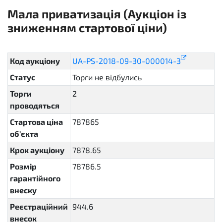
Мала приватизація (Аукціон із
зниженням стартової ціни)
sellout.english
Код аукціону
UA-PS-2018-09-30-000014-3
Статус
Торги не відбулись
unsuccessful
Торги
2
проводяться
Стартова ціна
787865
об'єкта
Крок аукціону
7878.65
Розмір
78786.5
гарантійного
внеску
Реєстраційний
944.6
внесок