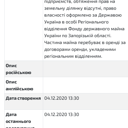
підприємств, обтяження прав на
земельну ділянку відсутні, право
власності оформлено за Державою
Україна в особі Регіонального
відділення Фонду державного майна
України по Запорізькій області.
Частина майна перебуває в оренді за
договорами оренди, укладеними
регіональним відділенням.
Опис
російською
Опис
англійською
Дата створення
04.12.2020 13:30
2020-12-
04T13:30:41.909602+02:00
Дата
04.12.2020 13:30
2020-12-
останнього
04T13:30:41.909716+02:00
редагування