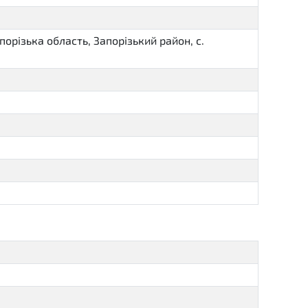
різька область, Запорізький район, с.
8ed68147