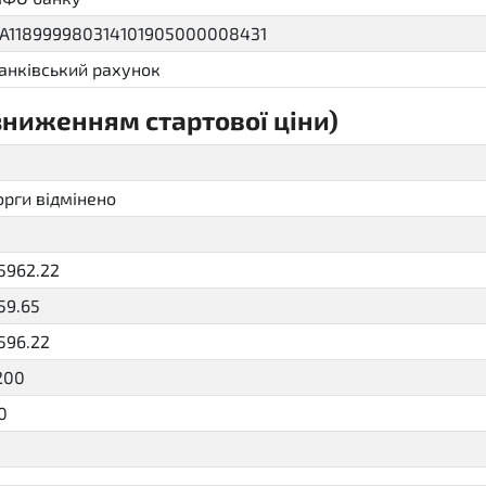
A118999980314101905000008431
анківський рахунок
 зниженням стартової ціни)
sellout.eng
орги відмінено
cancelled
5962.22
59.65
596.22
200
0
P20D