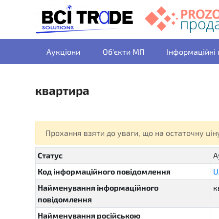
Аукціони
Об'єкти МП
Інформаційні
квартира
Прохання взяти до уваги, що на остаточну ці
Статус
А
Код інформаційного повідомлення
U
Найменування інформаційного
к
повідомлення
Найменування російською