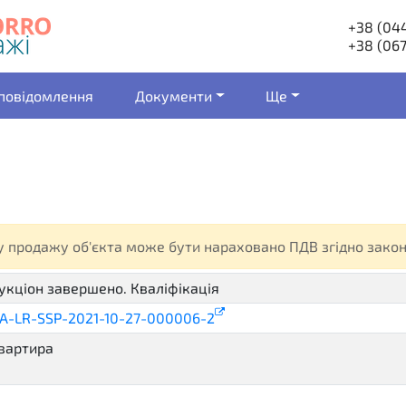
+38 (044
+38 (067
 повідомлення
Документи
Ще
ну продажу об'єкта може бути нараховано ПДВ згідно зако
укціон завершено. Кваліфікація
active.contracting
A-LR-SSP-2021-10-27-000006-2
вартира