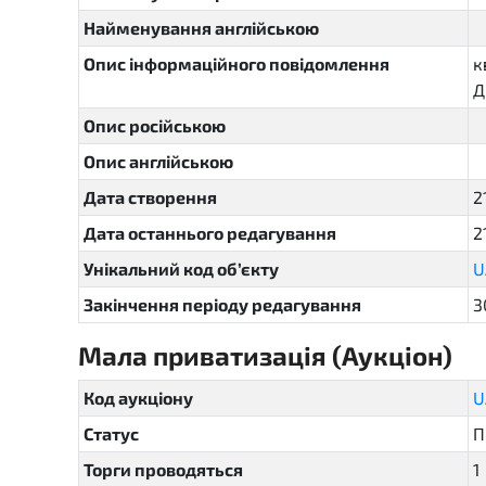
Найменування англійською
Опис інформаційного повідомлення
к
Д
Опис російською
Опис англійською
Дата створення
2
Дата останнього редагування
2
Унікальний код об’єкту
U
Закінчення періоду редагування
3
Мала приватизація (Аукціон)
se
Код аукціону
U
Статус
П
Торги проводяться
1