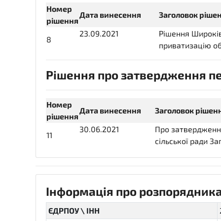
Номер
Дата винесення
Заголовок ріше
рішення
23.09.2021
2021-09-
Рішення Широківс
8
23T00:00:00+03:00
приватизацію об
Рішення про затвердження пер
Номер
Дата винесення
Заголовок рішен
рішення
30.06.2021
2021-06-
Про затвердження
11
30T00:00:00+03:00
сільської ради За
Інформація про розпорядника
ЄДРПОУ \ ІНН