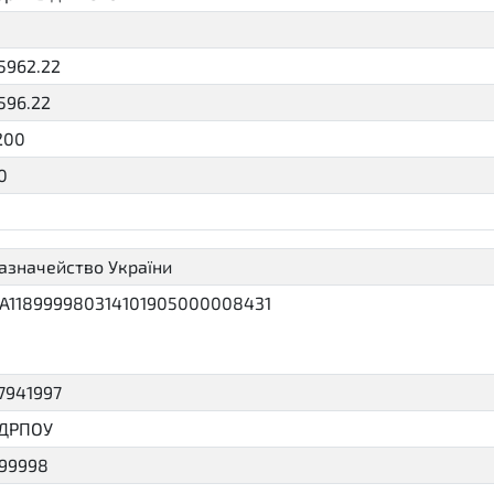
5962.22
596.22
200
0
P20D
азначейство України
A118999980314101905000008431
7941997
ДРПОУ
99998