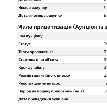
Номер рахунку
U
Деталі номера рахунку
Б
Мала приватизація (Аукціон із
Код аукціону
Статус
Т
Торги проводяться
2
Стартова ціна об'єкта
2
Крок аукціону
2
Розмір гарантійного внеску
2
Реєстраційний внесок
1
Період на подачу пропозицій (днів)
2
Дата проведення аукціону