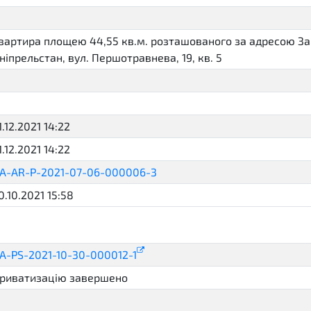
вартира площею 44,55 кв.м. розташованого за адресою Запо
ніпрельстан, вул. Першотравнева, 19, кв. 5
1.12.2021 14:22
2021-12-21T14:22:31.329852+02:00
1.12.2021 14:22
2021-12-21T14:22:31.402168+02:00
A-AR-P-2021-07-06-000006-3
059a57d7284647b685314160
0.10.2021 15:58
llout.english
A-PS-2021-10-30-000012-1
риватизацію завершено
complete