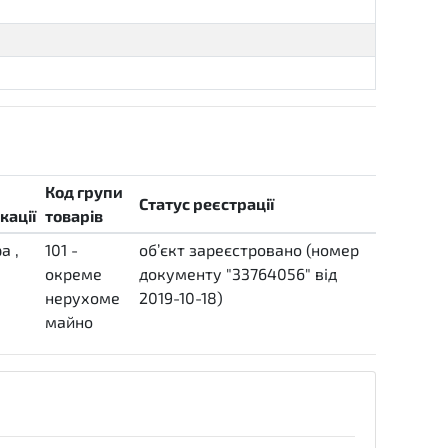
Код групи
Статус реєстрації
кації
товарів
ра
,
101 -
об’єкт зареєстровано (номер
окреме
документу "33764056" від
нерухоме
2019-10-18)
complete
майно