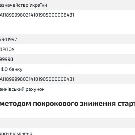
азначейство України
A118999980314101905000008431
7941997
ДРПОУ
99998
ФО банку
A118999980314101905000008431
анківський рахунок
 методом покрокового зниження старт
llout.insider
орги відмінено
cancelled