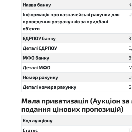
Назва банку
К
Інформація про казначейські рахунки для
U
проведення розрахунків за придбані
об’єкти
ЄДРПОУ банку
3
Деталі ЄДРПОУ
Е
МФО банку
8
Деталі МФО
М
Номер рахунку
U
Деталі номера рахунку
Б
Мала приватизація (Аукціон за
подання цінових пропозицій)
se
Код аукціону
Статус
Т