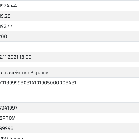
1924.44
19.29
192.44
200
2.11.2021 13:00
2021-11-22T13:00:00+02:00
азначейство України
A118999980314101905000008431
7941997
ДРПОУ
99998
ФО банку