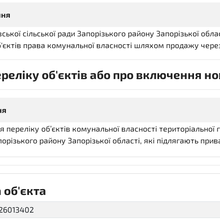
ння
ької сільської ради Запорізького району Запорізької обла
'єктів права комунальної власності шляхом продажу через
еліку об'єктів або про включення нов
ня
 переліку об’єктів комунальної власності територіальної
порізького району Запорізької області, які підлягають прива
 об'єкта
26013402