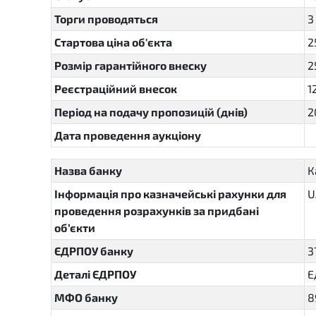
Торги проводяться
3
Стартова ціна об'єкта
2
Розмір гарантійного внеску
2
Реєстраційний внесок
1
Період на подачу пропозицій (днів)
2
Дата проведення аукціону
Назва банку
К
Інформація про казначейські рахунки для
U
проведення розрахунків за придбані
об’єкти
ЄДРПОУ банку
3
Деталі ЄДРПОУ
Е
МФО банку
8