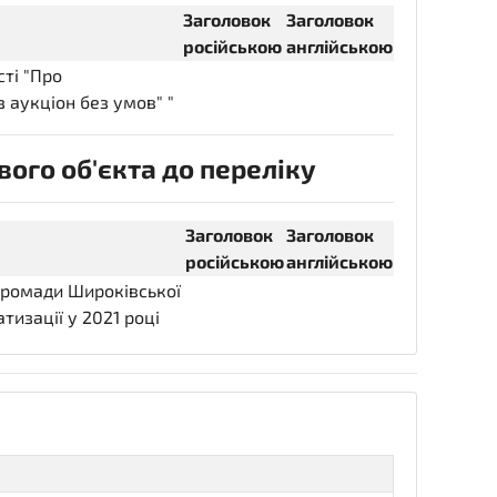
Заголовок
Заголовок
російською
англійською
сті "Про
 аукціон без умов" "
ого об'єкта до переліку
Заголовок
Заголовок
російською
англійською
 громади Широківської
тизації у 2021 році