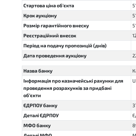
Стартова ціна об'єкта
5
Крок аукціону
5
Розмір гарантійного внеску
5
Реєстраційний внесок
1
Період на подачу пропозицій (днів)
Дата проведення аукціону
2
Назва банку
К
Інформація про казначейські рахунки для
U
проведення розрахунків за придбані
об’єкти
ЄДРПОУ банку
3
Деталі ЄДРПОУ
Е
МФО банку
8
Деталі МФО
М