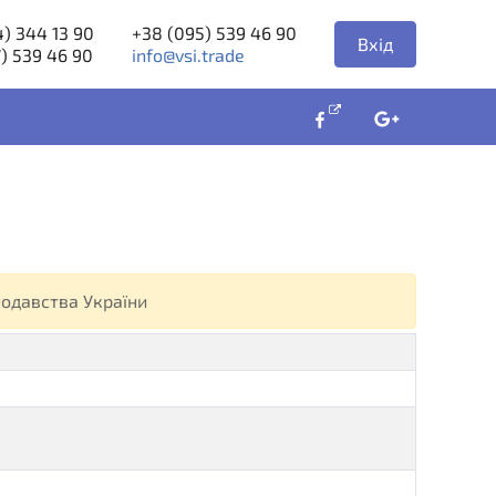
) 344 13 90
+38 (095) 539 46 90
Вхід
) 539 46 90
info@vsi.trade
нодавства України