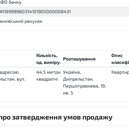
ФО банку
A118999980314101905000008431
анківський рахунок
Кількість,
Опис
Розташування
од. виміру.
класифі
 адресою
44.5
метри
Україна,
Кварти
льстан, вул.
квадратні
Дніпрельстан,
MTK
Першотравнева, 19,
кв. 5
 про затвердження умов продажу