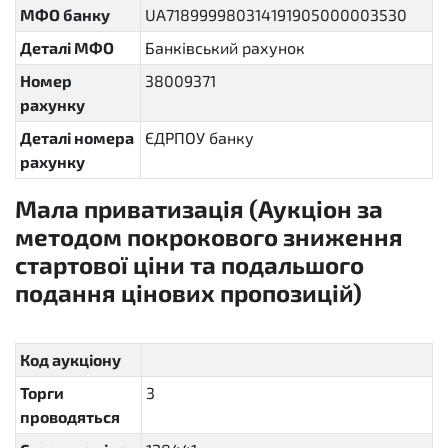
МФО банку
UA718999980314191905000003530
Деталі МФО
Банківський рахунок
Номер
38009371
рахунку
Деталі номера
ЄДРПОУ банку
рахунку
Мала приватизація (Аукціон за
методом покрокового зниження
стартової ціни та подальшого
подання цінових пропозицій)
sellout.insider
Код аукціону
Торги
3
проводяться