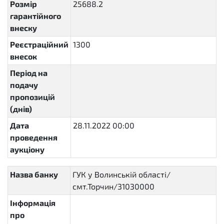
Розмір
25688.2
гарантійного
внеску
Реєстраційний
1300
внесок
Період на
подачу
пропозицій
(днів)
Дата
28.11.2022 00:00
2022-11-
проведення
28T00:00:00+02:00
аукціону
Назва банку
ГУК у Волинській області/
смт.Торчин/31030000
Інформація
про