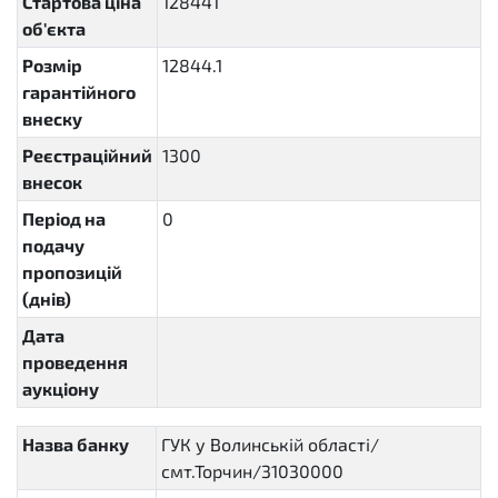
Стартова ціна
128441
об'єкта
Розмір
12844.1
гарантійного
внеску
Реєстраційний
1300
внесок
Період на
0
P1M
подачу
пропозицій
(днів)
Дата
проведення
аукціону
Назва банку
ГУК у Волинській області/
смт.Торчин/31030000