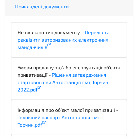
Прикладені документи
Не вказано тип документу -
Перелік та
реквізити авторизованих електронних
майданчиків
x_PlatformLegalDetails
Умови продажу та/або експлуатації об’єкта
приватизації -
Рішення затвердження
стартової ціни Автостанція смт Торчин
2022.pdf
evaluationCriteria
Інформація про об’єкт малої приватизації -
Технічний паспорт Автостанція смт
Торчин.pdf
technicalSpecifications