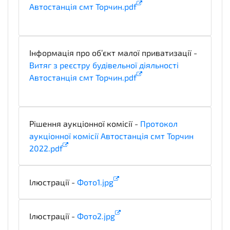
Автостанція смт Торчин.pdf
technicalSpecifications
Інформація про об’єкт малої приватизації -
Витяг з реєстру будівельної діяльності
Автостанція смт Торчин.pdf
technicalSpecifications
Рішення аукціонної комісії -
Протокол
аукціонної комісії Автостанція смт Торчин
2022.pdf
notice
Ілюстрації -
Фото1.jpg
illustration
Ілюстрації -
Фото2.jpg
illustration