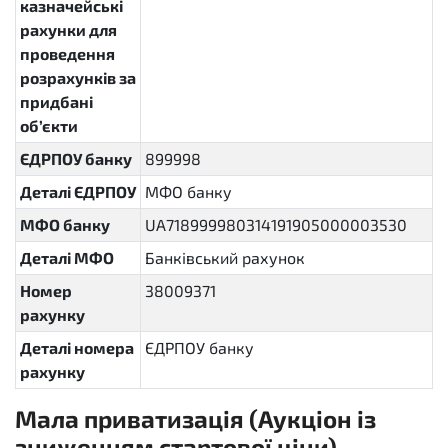
казначейські
рахунки для
проведення
розрахунків за
придбані
об’єкти
ЄДРПОУ банку
899998
Деталі ЄДРПОУ
МФО банку
МФО банку
UA718999980314191905000003530
Деталі МФО
Банківський рахунок
Номер
38009371
рахунку
Деталі номера
ЄДРПОУ банку
рахунку
Мала приватизація (Аукціон із
зниженням стартової ціни)