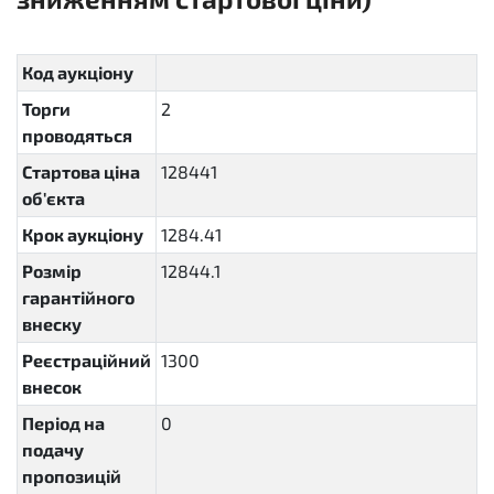
sellout.english
Код аукціону
Торги
2
проводяться
Стартова ціна
128441
об'єкта
Крок аукціону
1284.41
Розмір
12844.1
гарантійного
внеску
Реєстраційний
1300
внесок
Період на
0
P1M
подачу
пропозицій