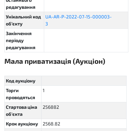
редагування
Унікальний код
UA-AR-P-2022-07-15-000003-
об’єкту
3
27bb451d6da8495aacc18ef0cc16ff8d
Закінчення
періоду
редагування
Мала приватизація (Аукціон)
sellout.english
Код аукціону
Торги
1
проводяться
Стартова ціна
256882
об'єкта
Крок аукціону
2568.82