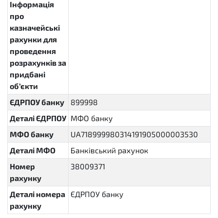
Інформація
про
казначейські
рахунки для
проведення
розрахунків за
придбані
об’єкти
ЄДРПОУ банку
899998
Деталі ЄДРПОУ
МФО банку
МФО банку
UA718999980314191905000003530
Деталі МФО
Банківський рахунок
Номер
38009371
рахунку
Деталі номера
ЄДРПОУ банку
рахунку