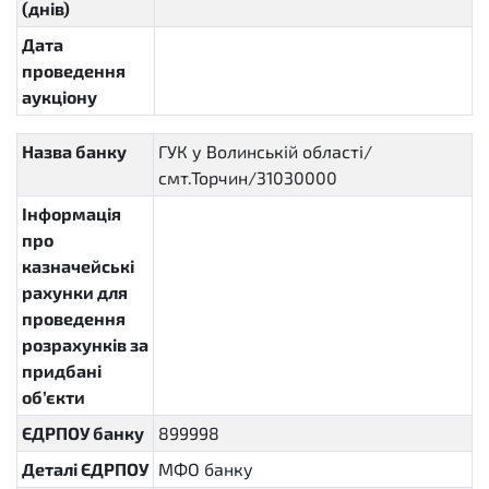
(днів)
Дата
проведення
аукціону
Назва банку
ГУК у Волинській області/
смт.Торчин/31030000
Інформація
про
казначейські
рахунки для
проведення
розрахунків за
придбані
об’єкти
ЄДРПОУ банку
899998
Деталі ЄДРПОУ
МФО банку