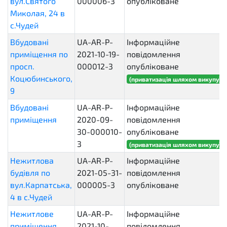
вул.Святого
000006-3
опубліковане
Миколая, 24 в
с.Чудей
Вбудовані
UA-AR-P-
Інформаційне
приміщення по
2021-10-19-
повідомлення
просп.
000012-3
опубліковане
Коцюбинського,
(приватизація шляхом викупу)
9
Вбудовані
UA-AR-P-
Інформаційне
приміщення
2020-09-
повідомлення
30-000010-
опубліковане
3
(приватизація шляхом викупу)
Нежитлова
UA-AR-P-
Інформаційне
будівля по
2021-05-31-
повідомлення
вул.Карпатська,
000005-3
опубліковане
4 в с.Чудей
Нежитлове
UA-AR-P-
Інформаційне
приміщення,
2021-10-
повідомлення