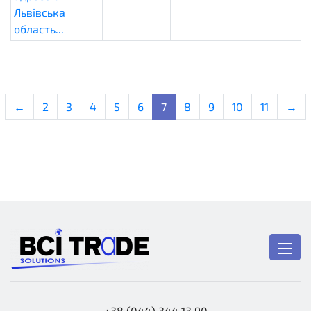
Львівська
область...
←
2
3
4
5
6
7
8
9
10
11
→
+38 (044) 344 13 90