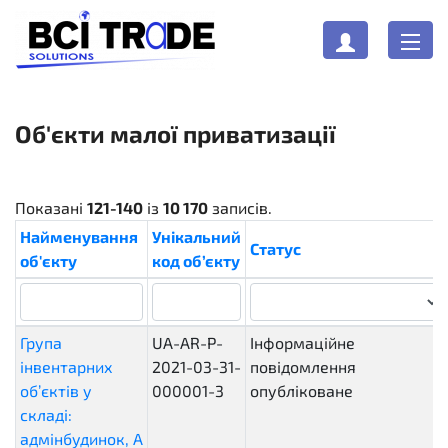
Об'єкти малої приватизації
Показані
121-140
із
10 170
записів.
Найменування
Унікальний
Статус
об'єкту
код об’єкту
Група
UA-AR-P-
Інформаційне
інвентарних
2021-03-31-
повідомлення
об’єктів у
000001-3
опубліковане
складі:
адмінбудинок, А