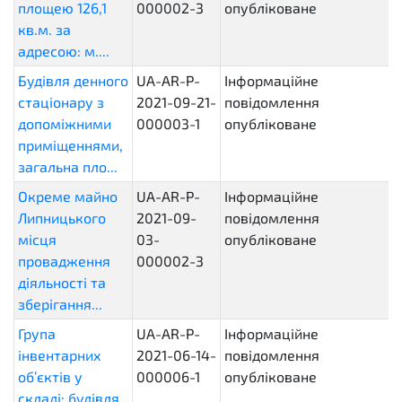
площею 126,1
000002-3
опубліковане
кв.м. за
адресою: м....
Будівля денного
UA-AR-P-
Інформаційне
стаціонару з
2021-09-21-
повідомлення
допоміжними
000003-1
опубліковане
приміщеннями,
загальна пло...
Окреме майно
UA-AR-P-
Інформаційне
Липницького
2021-09-
повідомлення
місця
03-
опубліковане
провадження
000002-3
діяльності та
зберігання...
Група
UA-AR-P-
Інформаційне
інвентарних
2021-06-14-
повідомлення
об’єктів у
000006-1
опубліковане
складі: будівля