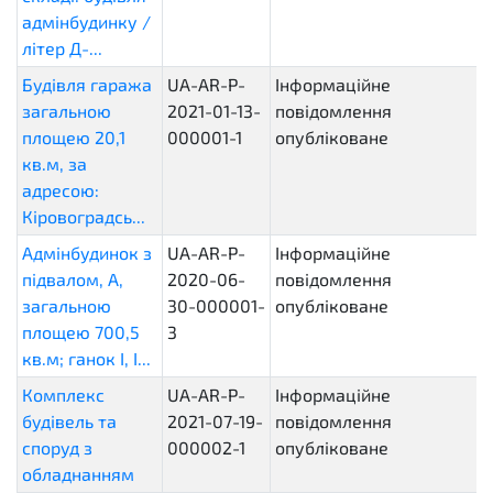
адмінбудинку /
літер Д-...
Будівля гаража
UA-AR-P-
Інформаційне
загальною
2021-01-13-
повідомлення
площею 20,1
000001-1
опубліковане
кв.м, за
адресою:
Кіровоградсь...
Адмінбудинок з
UA-AR-P-
Інформаційне
підвалом, А,
2020-06-
повідомлення
загальною
30-000001-
опубліковане
площею 700,5
3
кв.м; ганок І, І...
Комплекс
UA-AR-P-
Інформаційне
будівель та
2021-07-19-
повідомлення
споруд з
000002-1
опубліковане
обладнанням