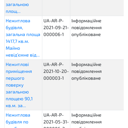
загальною
площ...
Нежитлова
UA-AR-P-
Інформаційне
будівля,
2021-09-21-
повідомлення
загальна площа
000006-1
опубліковане
1417,7 кв.м.
Майно
невід’ємне від...
Нежитлові
UA-AR-P-
Інформаційне
приміщення
2021-10-20-
повідомлення
першого
000003-1
опубліковане
поверху
загальною
площею 90,1
кв.м. за...
Нежитлова
UA-AR-P-
Інформаційне
будівля по
2021-05-31-
повідомлення