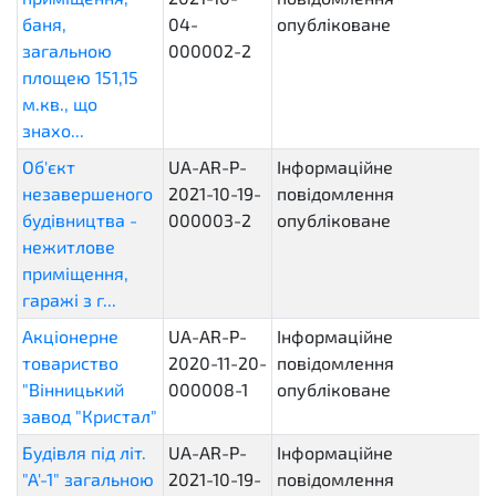
баня,
04-
опубліковане
загальною
000002-2
площею 151,15
м.кв., що
знахо...
Об'єкт
UA-AR-P-
Інформаційне
незавершеного
2021-10-19-
повідомлення
будівництва -
000003-2
опубліковане
нежитлове
приміщення,
гаражі з г...
Акціонерне
UA-AR-P-
Інформаційне
товариство
2020-11-20-
повідомлення
"Вінницький
000008-1
опубліковане
завод "Кристал"
Будівля під літ.
UA-AR-P-
Інформаційне
"А'-1" загальною
2021-10-19-
повідомлення