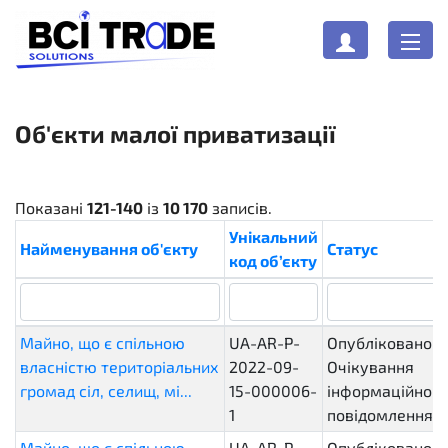
Об'єкти малої приватизації
Показані
121-140
із
10 170
записів.
Унікальний
Найменування об'єкту
Статус
код об’єкту
Майно, що є спільною
UA-AR-P-
Опубліковано.
власністю територіальних
2022-09-
Очікування
громад сіл, селищ, мі...
15-000006-
інформаційного
1
повідомлення
Майно, що є спільною
UA-AR-P-
Опубліковано.