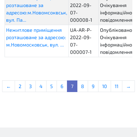
розташоване за
2022-09-
Очікування
адресою:м.Новомсоквськ,
07-
інформаційного
вул. Па...
000008-1
повідомлення
Нежитлове приміщення
UA-AR-P-
Опубліковано.
розташоване за адресою:
2022-09-
Очікування
м.Новомосковськ, вул. ...
07-
інформаційного
000007-1
повідомлення
←
2
3
4
5
6
7
8
9
10
11
→