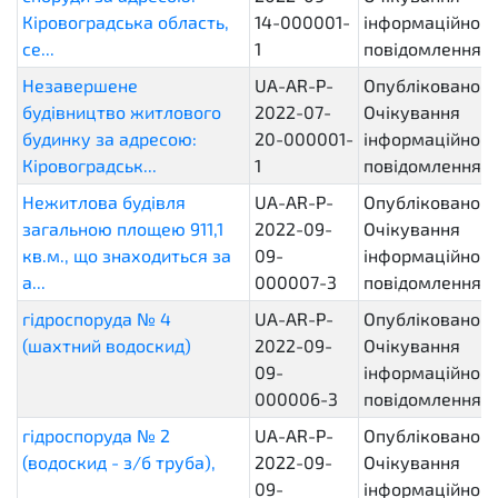
Кіровоградська область,
14-000001-
інформаційного
се...
1
повідомлення
Незавершене
UA-AR-P-
Опубліковано.
будівництво житлового
2022-07-
Очікування
будинку за адресою:
20-000001-
інформаційного
Кіровоградськ...
1
повідомлення
Нежитлова будівля
UA-AR-P-
Опубліковано.
загальною площею 911,1
2022-09-
Очікування
кв.м., що знаходиться за
09-
інформаційного
а...
000007-3
повідомлення
гідроспоруда № 4
UA-AR-P-
Опубліковано.
(шахтний водоскид)
2022-09-
Очікування
09-
інформаційного
000006-3
повідомлення
гідроспоруда № 2
UA-AR-P-
Опубліковано.
(водоскид - з/б труба),
2022-09-
Очікування
09-
інформаційного