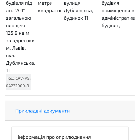
будівля під
метри
вулиця
будівля,
літ. "А-1"
квадратні
Дублянська,
приміщення в
загальною
MTK
будинок 11
адміністративні
площею
будівлі
,
125.9 кв.м.
за адресою:
м. Львів,
вул.
Дублянська,
11
Код
CAV-PS
:
04232000-3
Прикладені документи
інформація про оприлюднення