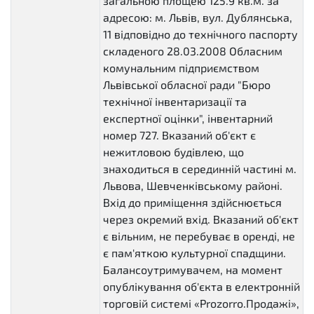
загальною площею 125.9 кв.м. за
адресою: м. Львів, вул. Дублянська,
11 відповідно до технічного паспорту
складеного 28.03.2008 Обласним
комунальним підприємством
Львівської обласної ради "Бюро
технічної інвентаризації та
експертної оцінки", інвентарний
номер 727. Вказаний об'єкт є
нежитловою будівлею, що
знаходиться в серединній частині м.
Львова, Шевченківському районі.
Вхід до приміщення здійснюється
через окремий вхід. Вказаний об'єкт
є вільним, не перебуває в оренді, не
є пам'яткою культурної спадщини.
Балансоутримувачем, на момент
опублікування об'єкта в електронній
торговій системі «Prozorro.Продажі»,