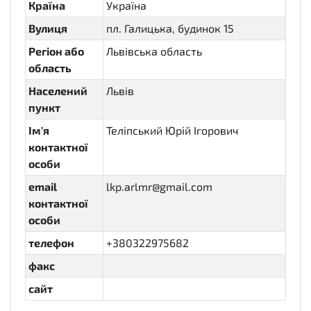
Країна
Україна
Вулиця
пл. Галицька, будинок 15
Регіон або
Львівська область
область
Населений
Львів
пункт
Ім'я
Теліпський Юрій Ігорович
контактної
особи
email
lkp.arlmr@gmail.com
контактної
особи
телефон
+380322975682
факс
сайт