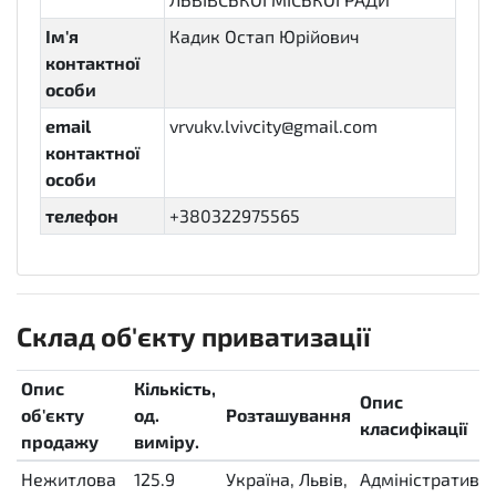
Ім'я
Кадик Остап Юрійович
контактної
особи
email
vrvukv.lvivcity@gmail.com
контактної
особи
телефон
+380322975565
Склад об'єкту приватизації
Опис
Кількість,
Опис
об'єкту
од.
Розташування
класифікації
продажу
виміру.
Нежитлова
125.9
Україна, Львів,
Адміністративн