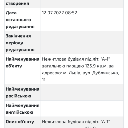
створення
Дата
12.07.2022 08:52
останнього
редагування
Закінчення
періоду
редагування
Найменування
Нежитлова будівля під літ. "А-1"
об'єкту
загальною площею 125.9 кв.м. за
адресою: м. Львів, вул. Дублянська,
11
Найменування
російською
Найменування
англійською
Опис об'єкту
Нежитлова будівля під літ. "А-1"