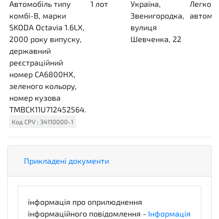
Автомобіль типу
1
лот
LO
Україна,
Легкові
комбі-В, марки
Звенигородка,
автомоб
SKODA Octavia 1.6LX,
вулиця
2000 року випуску,
Шевченка, 22
державний
реєстраційний
номер СА6800НХ,
зеленого кольору,
номер кузова
ТМВСК11U712452564.
Код
CPV
:
34110000-1
Прикладені документи
інформація про оприлюднення
інформаційного повідомлення -
Інформація