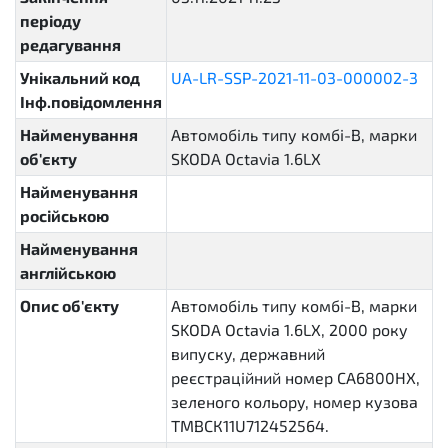
періоду
редагування
Унікальний код
UA-LR-SSP-2021-11-03-000002-3
Інф.повідомлення
Найменування
Автомобіль типу комбі-В, марки
об'єкту
SKODA Octavia 1.6LX
Найменування
російською
Найменування
англійською
Опис об'єкту
Автомобіль типу комбі-В, марки
SKODA Octavia 1.6LX, 2000 року
випуску, державний
реєстраційний номер СА6800НХ,
зеленого кольору, номер кузова
ТМВСК11U712452564.