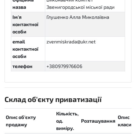
назва
Звенигородської міської ради
Ім'я
Глушенко Алла Миколаївна
контактної
особи
email
zvenmiskrada@ukr.net
контактної
особи
телефон
+380979976606
Склад об'єкту приватизації
Кількість,
Опис об'єкту
Опис
од.
Розташування
продажу
класифі
виміру.