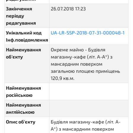
Закінчення
26.07.2018 17:23
періоду
редагування
Унікальний код
UA-LR-SSP-2018-07-31-000048-1
Інф.повідомлення
Найменування
Окреме майно - Будівля
об'єкту
магазину-кафе (літ. А-А*) з
мансардним поверхом
загальною площею приміщень
120,9 кв.м.
Найменування
російською
Найменування
англійською
Опис об'єкту
Будівля магазину-кафе (літ. А-
А*) з мансардним поверхом