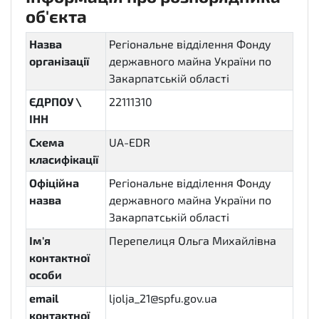
об'єкта
Назва
Регіональне відділення Фонду
організації
державного майна України по
Закарпатській області
ЄДРПОУ \
22111310
ІНН
Схема
UA-EDR
класифікації
Офіційна
Регіональне відділення Фонду
назва
державного майна України по
Закарпатській області
Ім'я
Перепелиця Ольга Михайлівна
контактної
особи
email
ljolja_21@spfu.gov.ua
контактної