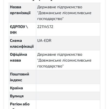
Назва
Державне підприємство
організації
"Довжанське лісомисливське
господарство"
ЄДРПОУ \
22114572
ІНН
Схема
UA-EDR
класифікації
Офіційна
Державне підприємство
назва
"Довжанське лісомисливське
господарство"
Поштовий
індекс
Країна
Вулиця
Регіон або