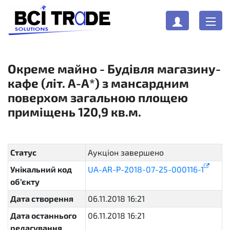
Окреме майно - Будівля магазину-
кафе (літ. А-А*) з мансардним
поверхом загальною площею
приміщень 120,9 кв.м.
Статус
Аукціон завершено
complete
Унікальний код
UA-AR-P-2018-07-25-000116-1
об’єкту
Дата створення
06.11.2018 16:21
Дата останнього
06.11.2018 16:21
редагування