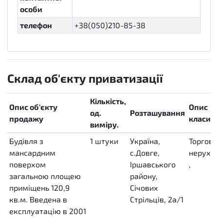
особи
телефон
+38(050)210-85-38
Склад об'єкту приватизації
Кількість,
Опис об'єкту
Опис
од.
Розташування
продажу
класифі
виміру.
Будівля з
1
штуки
Україна,
Торгова
мансардним
H87
с.Довге,
нерухом
поверхом
Іршавського
,
загальною площею
району,
приміщень 120,9
Січових
кв.м. Введена в
Стрільців, 2а/1
експлуатацію в 2001