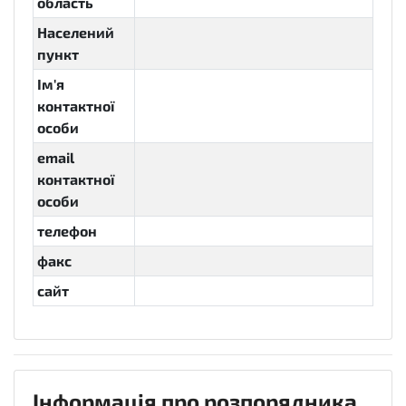
область
Населений
пункт
Ім'я
контактної
особи
email
контактної
особи
телефон
факс
сайт
Інформація про розпорядника