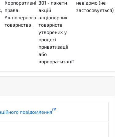
Корпоративні
301 - пакети
невідомо (не
,
права
акцій
застосовується)
Акціонерного
акціонерних
unknown
товариства
,
товариств,
утворених у
процесі
приватизації
або
корпоратизації
аційного повідомлення
informationDetails