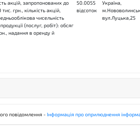
сть акцій, запропонованих до
50.0055
Україна,
ис. грн., кількість акцій,
відсоток
м.Нововолинськ
едньооблікова чисельність
P1
вул.Луцька,25
родукції (послуг, робіт): обсяг
грн., надання в оренду й
ого повідомлення -
Інформація про оприлюднення інформ