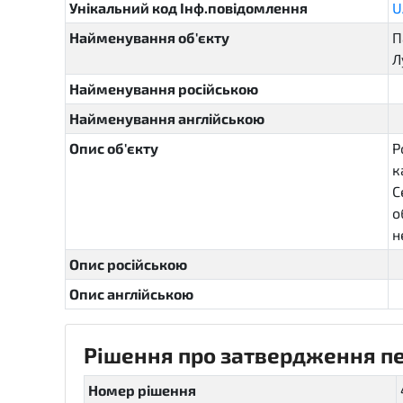
Унікальний код Інф.повідомлення
U
Найменування об'єкту
П
Л
Найменування російською
Найменування англійською
Опис об'єкту
Р
к
С
о
н
Опис російською
Опис англійською
Рішення про затвердження пер
Номер рішення