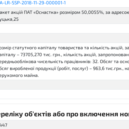
A-LR-SSP-2018-11-29-000001-1
акет акцій ПАТ «Оснастка» розміром 50,0055%, за адресою:
уцька,25
озмір статутного капіталу товариства та кількість акцій,
апіталу – 73705,270 тис. грн., кількість акцій, запропонов
ередньооблікова чисельність працівників: 32. Обсяг та осн
бсяг виробленої продукції (робіт, послуг) – 963,6 тис.грн.
ерухомого майна.
еліку об'єктів або про включення нов
447