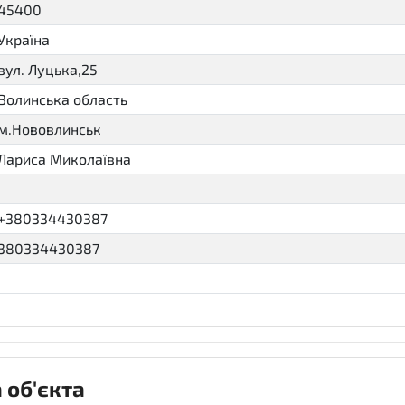
45400
Україна
вул. Луцька,25
Волинська область
м.Нововлинськ
Лариса Миколаївна
+380334430387
380334430387
 об'єкта