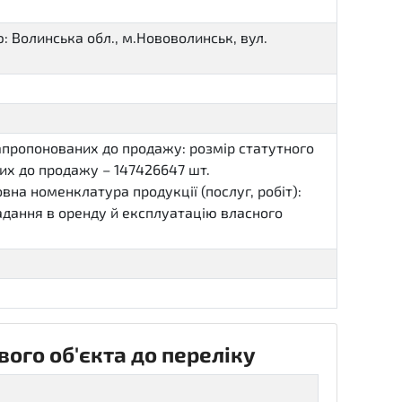
 Волинська обл., м.Нововолинськ, вул.
 запропонованих до продажу: розмір статутного
аних до продажу – 147426647 шт.
овна номенклатура продукції (послуг, робіт):
, надання в оренду й експлуатацію власного
ого об'єкта до переліку