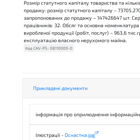
Розмір статутного капіталу товариства та кількі
продажу: розмір статутного капіталу – 73705,270 т
запропонованих до продажу – 147426647 шт. Сер
працівників: 32. Обсяг та основна номенклатура п
виробленої продукції (робіт, послуг) – 963,6 тис.
експлуатацію власного нерухомого майна.
Код
CAV-PS
:
08110000-0
Прикладені документи
інформація про оприлюднення інформаційн
Ілюстрації -
Оснастка.jpg
illustration