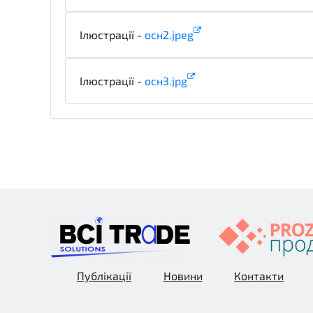
Ілюстрації -
осн2.jpeg
illustration
Ілюстрації -
осн3.jpg
illustration
Публікації
Новини
Контакти