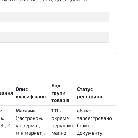
Код
Опис
Статус
вання
групи
класифікації
реєстрації
товарів
м.
Магазин
101 -
об’єкт
ь,
(гастроном,
окреме
зареєстровано
В., 2
універмаг,
нерухоме
(номер
мінімаркет),
майно
документу