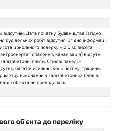
 відсутній. Дата початку будівництва (згідно
я будівельних робіт відсутня. Згідно інформації
висота цокольного поверху – 2,0 м, висота
лектроенергія, опалення, каналізація) відсутні.
алізобетонні плити. Стінові панелі –
дсутнє, багаточисельні сколи бетону, тріщини,
ериметру виконаний з залізобетонних блоків,
ація об’єкта не проводилась.
ого об'єкта до переліку