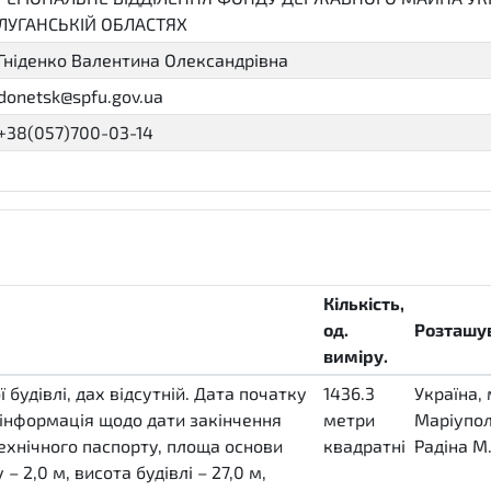
ЛУГАНСЬКІЙ ОБЛАСТЯХ
Гніденко Валентина Олександрівна
donetsk@spfu.gov.ua
+38(057)700-03-14
Кількість,
од.
Розташу
виміру.
будівлі, дах відсутній. Дата початку
1436.3
Україна, 
, інформація щодо дати закінчення
метри
Маріупол
 технічного паспорту, площа основи
квадратні
Радіна М.
– 2,0 м, висота будівлі – 27,0 м,
MTK