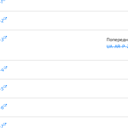
-1
illustration
-2
illustration
-3
illustration
Попередні
UA-AR-P-2
-4
illustration
-5
illustration
-6
illustration
-7
illustration