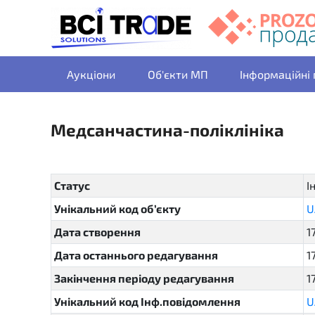
Аукціони
Об'єкти МП
Інформаційні
Медсанчастина-поліклініка
Статус
І
Унікальний код об’єкту
U
Дата створення
1
Дата останнього редагування
1
Закінчення періоду редагування
1
Унікальний код Інф.повідомлення
U