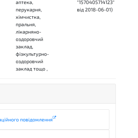
аптека,
"1570405714123"
перукарня,
від 2018-06-01)
хімчистка,
complete
пральня,
лікарняно-
оздоровчий
заклад,
фізкультурно-
оздоровчий
заклад тощо
,
аційного повідомлення
informationDetails