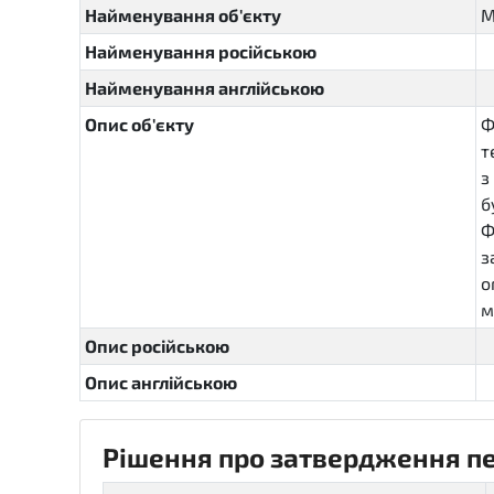
Найменування об'єкту
М
Найменування російською
Найменування англійською
Опис об'єкту
Ф
т
з
б
Ф
з
о
м
Опис російською
Опис англійською
Рішення про затвердження пер