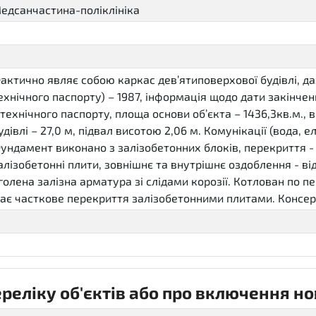
едсанчастина-поліклініка
актично являє собою каркас дев’ятиповерхової будівлі, дах
ехнічного паспорту) – 1987, інформація щодо дати закінченн
 технічного паспорту, площа основи об’єкта – 1436,3кв.м., 
удівлі – 27,0 м, підвал висотою 2,06 м. Комунікації (вода, е
ундамент виконано з залізобетонних блоків, перекриття - з
алізобетонні плити, зовнішнє та внутрішнє оздоблення - ві
голена залізна арматура зі слідами корозії. Котлован по п
ає часткове перекриття залізобетонними плитами. Консерв
еліку об'єктів або про включення нов