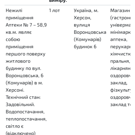
Нежилі
1
лот
LO
Україна, м.
Магазин
приміщення
Херсон,
(гастроном
Аптеки № 7 – 58,9
вулиця
універмаг,
кв.м. являє
Воронцовська
мінімаркет
собою
(Комунарів)
аптека,
приміщення
будинок 6
перукарня
першого поверху
хімчистка,
житлового
пральня,
будинку по вул.
лікарняно
Воронцовська, 6
оздоровчи
(Комунарів) в м.
заклад,
Херсоні.
фізкульту
Технічний стан:
оздоровчи
Задовільний.
заклад то
Водопостачання,
теплопостачання,
світло є
(відключено)