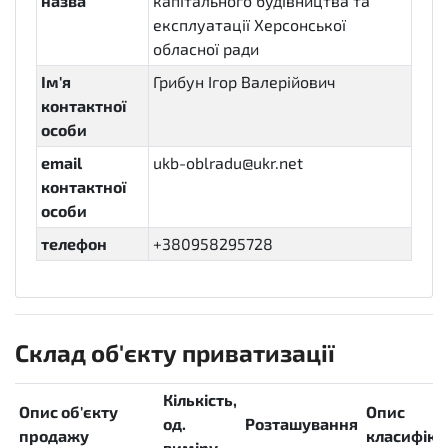
назва
капітального будівництва та
експлуатації Херсонської
обласної ради
Ім'я
Грибун Ігор Валерійович
контактної
особи
email
ukb-oblradu@ukr.net
контактної
особи
телефон
+380958295728
Склад об'єкту приватизації
Кількість,
Опис об'єкту
Опис
од.
Розташування
продажу
класифікац
виміру.