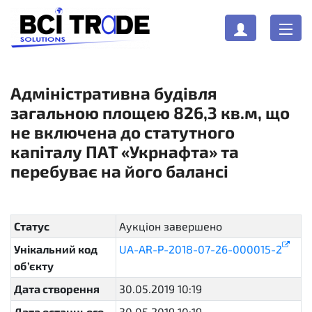
Адміністративна будівля
загальною площею 826,3 кв.м, що
не включена до статутного
капіталу ПАТ «Укрнафта» та
перебуває на його балансі
Статус
Аукціон завершено
complete
Унікальний код
UA-AR-P-2018-07-26-000015-2
об’єкту
Дата створення
30.05.2019 10:19
Дата останнього
30.05.2019 10:19