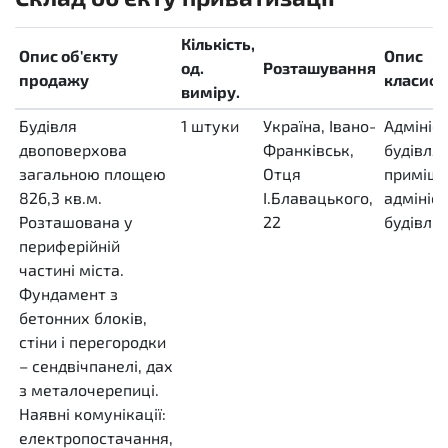
Кількість,
Опис об'єкту
Опис
од.
Розташування
продажу
класифі
виміру.
Будівля
1
штуки
Україна, Івано-
Адмініс
двоповерхова
H87
Франківськ,
будівля,
загальною площею
Отця
приміще
826,3 кв.м.
І.Блавацького,
адмініс
Розташована у
22
будівлі
,
периферійній
частині міста.
Фундамент з
бетонних блоків,
стіни і перегородки
– сендвічпанелі, дах
з металочерепиці.
Наявні комунікації:
електропостачання,