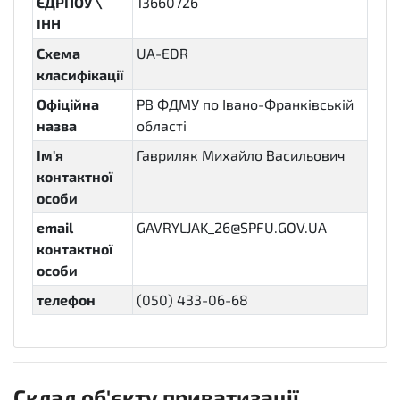
ЄДРПОУ \
13660726
ІНН
Схема
UA-EDR
класифікації
Офіційна
РВ ФДМУ по Івано-Франківській
назва
області
Ім'я
Гавриляк Михайло Васильович
контактної
особи
email
GAVRYLJAK_26@SPFU.GOV.UA
контактної
особи
телефон
(050) 433-06-68
Склад об'єкту приватизації