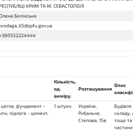
РЕСПУБЛІЦІ КРИМ ТА М. СЕВАСТОПОЛІ
Олена Белінська
prodaga_65@spfu.gov.ua
+380552224444
Кількість,
Опис
од.
Розташування
класифі
виміру.
- цегла, фундамент –
1
штуки
Україна,
Будівля
ити, підлога - цемент,
H87
Рибальче,
складу,
Степова, 15в
тощо та 
частини