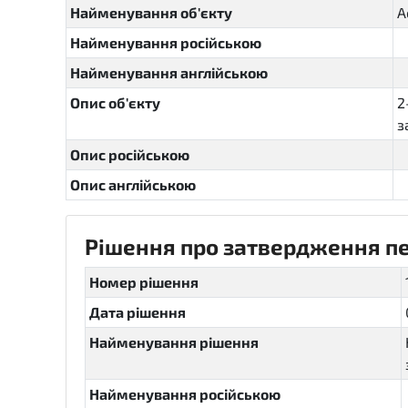
Найменування об'єкту
А
Найменування російською
Найменування англійською
Опис об'єкту
2
з
Опис російською
Опис англійською
Рішення про затвердження пер
Номер рішення
Дата рішення
Найменування рішення
Найменування російською