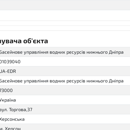
увача об'єкта
Басейнове управління водних ресурсів нижнього Дніпра
01039040
UA-EDR
Басейнове управління водних ресурсів нижнього Дніпра
73000
Україна
вул. Торгова,37
Херсонська
м. Херсон