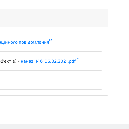
аційного повідомлення
informationDetails
б'єктів) -
наказ_146_05.02.2021.pdf
notice