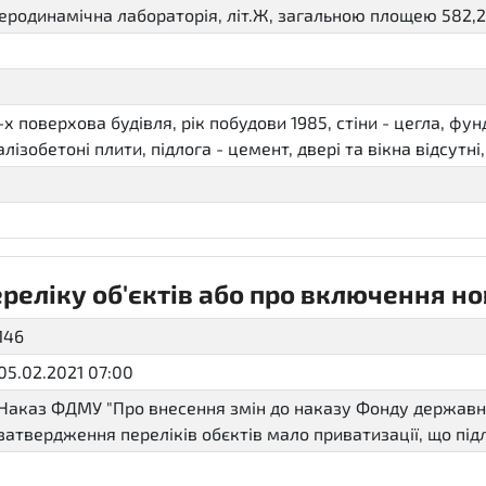
еродинамічна лабораторія, літ.Ж, загальною площею 582,2
-х поверхова будівля, рік побудови 1985, стіни - цегла, фу
алізобетоні плити, підлога - цемент, двері та вікна відсутні
еліку об'єктів або про включення нов
146
05.02.2021 07:00
Наказ ФДМУ "Про внесення змін до наказу Фонду державно
затвердження переліків обєктів мало приватизації, що підл