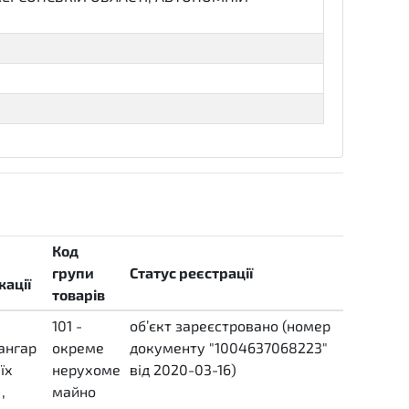
Код
групи
Статус реєстрації
кації
товарів
101 -
об’єкт зареєстровано (номер
 ангар
окреме
документу "1004637068223"
їх
нерухоме
від 2020-03-16)
complete
,
майно