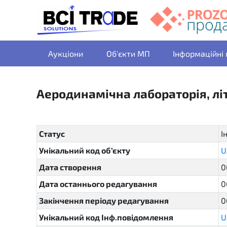
Аукціони
Об'єкти МП
Інформаційні
Аеродинамічна лабораторія, лі
Статус
І
Унікальний код об’єкту
U
Дата створення
0
Дата останнього редагування
0
Закінчення періоду редагування
0
Унікальний код Інф.повідомлення
U