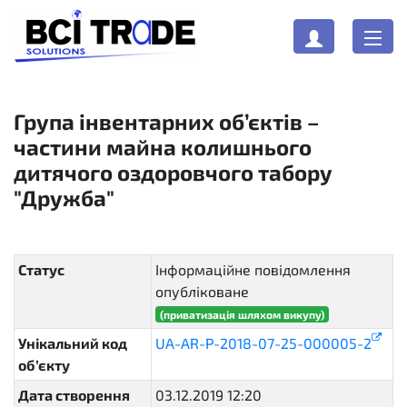
Група інвентарних об’єктів –
частини майна колишнього
дитячого оздоровчого табору
"Дружба"
Статус
Інформаційне повідомлення
опубліковане
active
(приватизація шляхом викупу)
Унікальний код
UA-AR-P-2018-07-25-000005-2
об’єкту
Дата створення
03.12.2019 12:20