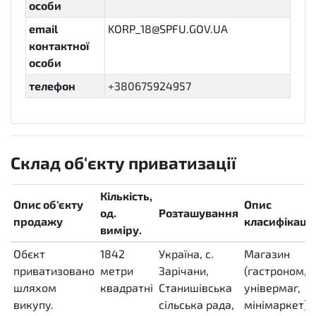
особи
email
KORP_18@SPFU.GOV.UA
контактної
особи
телефон
+380675924957
Склад об'єкту приватизації
Кількість,
Опис об'єкту
Опис
од.
Розташування
продажу
класифікації
виміру.
Обєкт
1842
Україна, с.
Магазин
приватизовано
метри
Зарічани,
(гастроном,
шляхом
квадратні
Станишівська
універмаг,
викупу.
MTK
сільська рада,
мінімаркет),