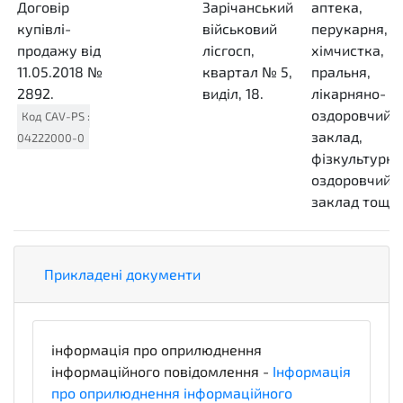
Договір
Зарічанський
аптека,
купівлі-
військовий
перукарня,
продажу від
лісгосп,
хімчистка,
11.05.2018 №
квартал № 5,
пральня,
2892.
виділ, 18.
лікарняно-
оздоровчий
Код
CAV-PS
:
заклад,
04222000-0
фізкультурно
оздоровчий
заклад тощо
Прикладені документи
інформація про оприлюднення
інформаційного повідомлення -
Інформація
про оприлюднення інформаційного