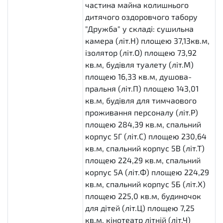
частина майна колишнього
дитячого оздоровчого табору
"Дружба" у складі: сушильна
камера (літ.Н) площею 37,13кв.м,
ізолятор (літ.О) площею 73,92
кв.м, будівля туалету (літ.М)
площею 16,33 кв.м, душова-
пральня (літ.П) площею 143,01
кв.м, будівля для тимчаового
проживання персоналу (літ.Р)
площею 284,39 кв.м, спальний
корпус 5Г (літ.С) площею 230,64
кв.м, спальний корпус 5В (літ.Т)
площею 224,29 кв.м, спальний
корпус 5А (літ.Ф) площею 224,29
кв.м, спальний корпус 5Б (літ.Х)
площею 225,0 кв.м, будиночок
для дітей (літ.Ц) площею 7,25
кв.м, кінотеатр літній (літ.Ч)