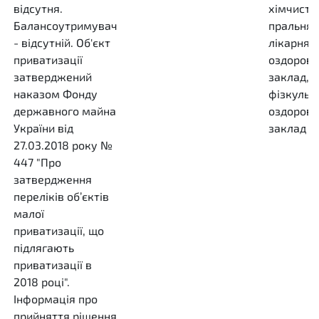
відсутня.
хімчистк
Балансоутримувач
пральня,
- відсутній. Об'єкт
лікарнян
приватизації
оздоров
затверджений
заклад,
наказом Фонду
фізкульт
державного майна
оздоров
України від
заклад т
27.03.2018 року №
447 "Про
затвердження
переліків об’єктів
малої
приватизації, що
підлягають
приватизації в
2018 році".
Інформація про
прийняття рішення