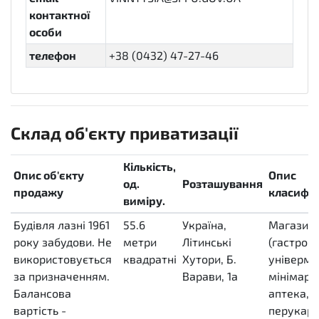
контактної
особи
телефон
+38 (0432) 47-27-46
Склад об'єкту приватизації
Кількість,
Опис об'єкту
Опис
од.
Розташування
продажу
класифік
виміру.
Будівля лазні 1961
55.6
Україна,
Магазин
року забудови. Не
метри
Літинські
(гастрон
використовується
квадратні
Хутори, Б.
універма
за призначенням.
MTK
Варави, 1а
мінімарк
Балансова
аптека,
вартість -
перукарн