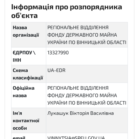
Інформація про розпорядника
об'єкта
Назва
РЕГІОНАЛЬНЕ ВІДДІЛЕННЯ
організації
ФОНДУ ДЕРЖАВНОГО МАЙНА
УКРАЇНИ ПО ВІННИЦЬКІЙ ОБЛАСТІ
ЄДРПОУ \
13327990
ІНН
Схема
UA-EDR
класифікації
Офіційна
РЕГІОНАЛЬНЕ ВІДДІЛЕННЯ
назва
ФОНДУ ДЕРЖАВНОГО МАЙНА
УКРАЇНИ ПО ВІННИЦЬКІЙ ОБЛАСТІ
Ім'я
Лукашук Вікторія Василівна
контактної
особи
email
VINNYTSIA@SPFU.GOV.UA