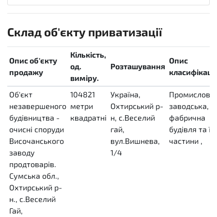
Склад об'єкту приватизації
Кількість,
Опис об'єкту
Опис
од.
Розташування
продажу
класифікації
виміру.
Об'єкт
104821
Україна,
Промислова
незавершеного
метри
Охтирський р-
заводська,
будівництва -
квадратні
н, с.Веселий
фабрична
очисні споруди
MTK
гай,
будівля та їх
Височанського
вул.Вишнева,
частини
,
заводу
1/4
продтоварів.
Сумська обл.,
Охтирський р-
н., с.Веселий
Гай,