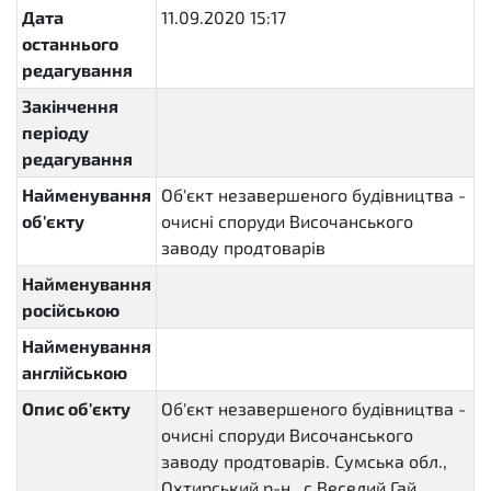
Дата
11.09.2020 15:17
останнього
редагування
Закінчення
періоду
редагування
Найменування
Об'єкт незавершеного будівництва -
об'єкту
очисні споруди Височанського
заводу продтоварів
Найменування
російською
Найменування
англійською
Опис об'єкту
Об'єкт незавершеного будівництва -
очисні споруди Височанського
заводу продтоварів. Сумська обл.,
Охтирський р-н., с.Веселий Гай,