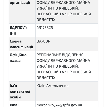
організації
ФОНДУ ДЕРЖАВНОГО МАЙНА
УКРАЇНИ ПО КИЇВСЬКІЙ,
ЧЕРКАСЬКІЙ ТА ЧЕРНІГІВСЬКІЙ
ОБЛАСТЯХ
ЄДРПОУ \
43173325
ІНН
Схема
UA-EDR
класифікації
Офіційна
РЕГІОНАЛЬНЕ ВІДДІЛЕННЯ
назва
ФОНДУ ДЕРЖАВНОГО МАЙНА
УКРАЇНИ ПО КИЇВСЬКІЙ,
ЧЕРКАСЬКІЙ ТА ЧЕРНІГІВСЬКІЙ
ОБЛАСТЯХ
Ім'я
Юлія Амельченко
контактної
особи
email
morochko_74@spfu.gov.ua