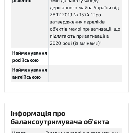
рішення
змін до наказу Фонду
державного майна України від
28.12.2019 № 1574 "Про
затвердження переліків
об'єктів малої приватизації, що
підлягають приватизації в
2020 році (із змінами)"
Найменування
російською
Найменування
англійською
Інформація про
балансоутримувача об'єкта
Назва
Головне управління статистики у