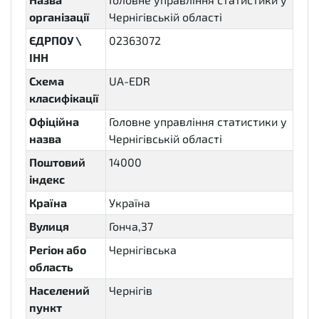
організації
Чернігівській області
ЄДРПОУ \
02363072
ІНН
Схема
UA-EDR
класифікації
Офіційна
Головне управління статистики у
назва
Чернігівській області
Поштовий
14000
індекс
Країна
Україна
Вулиця
Гонча,37
Регіон або
Чернігівська
область
Населений
Чернігів
пункт