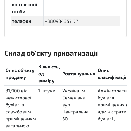
контактної
особи
телефон
+380934357177
Склад об'єкту приватизації
Кількість,
Опис об'єкту
Опис
од.
Розташування
продажу
класифікації
виміру.
31/100 від
1
штуки
Україна, м.
Адміністратив
нежитлової
H87
Семенівка,
будівля,
будівлі зі
вул.
приміщення в
службовим
Центральна,
адміністративн
приміщенням
30
будівлі
,
загальною