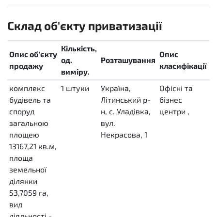
Склад об'єкту приватизації
Кількість,
Опис об'єкту
Опис
К
од.
Розташування
продажу
класифікації
т
виміру.
комплекс
1
штуки
Україна,
Офісні та
2
будівель та
H87
Літинський р-
бізнес
м
споруд
н, с. Уладівка,
центри
,
к
загальною
вул.
д
площею
Некрасова, 1
п
13167,21 кв.м,
їх
площа
с
земельної
п
ділянки
53,7059 га,
вид
діяльності -