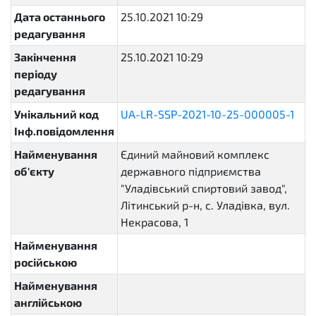
Дата останнього
25.10.2021 10:29
редагування
Закінчення
25.10.2021 10:29
періоду
редагування
Унікальний код
UA-LR-SSP-2021-10-25-000005-1
Інф.повідомлення
Найменування
Єдиний майновий комплекс
об'єкту
державного підприємства
"Уладівський спиртовий завод",
Літинський р-н, с. Уладівка, вул.
Некрасова, 1
Найменування
російською
Найменування
англійською