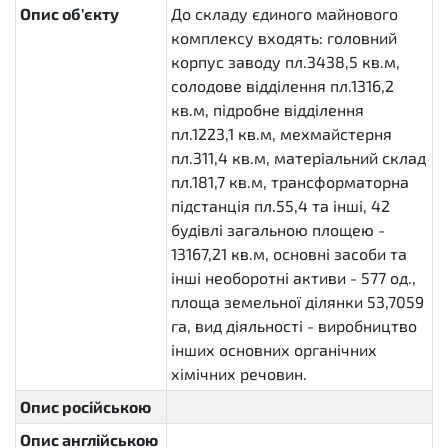
Опис об'єкту
До складу єдиного майнового
комплексу входять: головний
корпус заводу пл.3438,5 кв.м,
солодове відділення пл.1316,2
кв.м, підробне відділення
пл.1223,1 кв.м, мехмайстерня
пл.311,4 кв.м, матеріальний склад
пл.181,7 кв.м, трансформаторна
підстанція пл.55,4 та інші, 42
будівлі загальною площею -
13167,21 кв.м, основні засоби та
інші необоротні активи - 577 од.,
площа земельної ділянки 53,7059
га, вид діяльності - виробництво
інших основних органічних
хімічних речовин.
Опис російською
Опис англійською