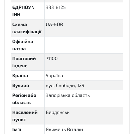
ЄДРПОУ \
33318125
ІНН
Схема
UA-EDR
класифікації
Офіційна
назва
Поштовий
71100
індекс
Країна
Україна
Вулиця
вул. Свободи, 129
Регіон або
Запорізька область
область
Населений
Бердянськ
пункт
Ім'я
Якимець Віталій