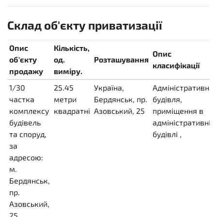
Склад об'єкту приватизації
Опис
Кількість,
Опис
об'єкту
од.
Розташування
класифікації
продажу
виміру.
1/30
25.45
Україна,
Адміністративна
частка
метри
Бердянськ, пр.
будівля,
комплексу
квадратні
Азовський, 25
приміщення в
будівель
MTK
адміністративній
та споруд,
будівлі
,
за
адресою:
м.
Бердянськ,
пр.
Азовський,
25,