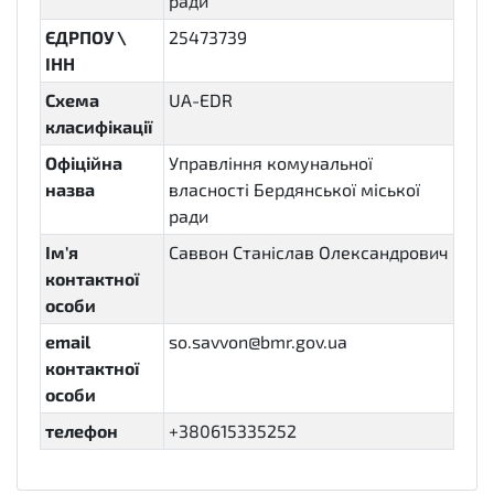
ради
ЄДРПОУ \
25473739
ІНН
Схема
UA-EDR
класифікації
Офіційна
Управління комунальної
назва
власності Бердянської міської
ради
Ім'я
Саввон Станіслав Олександрович
контактної
особи
email
so.savvon@bmr.gov.ua
контактної
особи
телефон
+380615335252