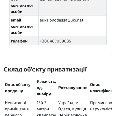
контактної
особи
email
aukzionodessa@ukr.net
контактної
особи
телефон
+380487059035
Склад об'єкту приватизації
Кількість,
Опис об'єкту
Опис
од.
Розташування
продажу
класифікації
виміру.
Нежитлові
134.3
Україна, м.
Промислова
приміщення
метри
Одеса, вулиця
нерухомість
першого
квадратні
Дерибасівська,
,