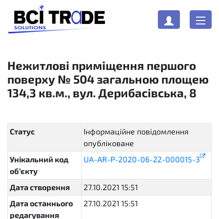
Нежитлові приміщення першого
поверху № 504 загальною площею
134,3 кв.м., вул. Дерибасівська, 8
Статус
Інформаційне повідомлення
опубліковане
active
Унікальний код
UA-AR-P-2020-06-22-000015-3
об’єкту
Дата створення
27.10.2021 15:51
Дата останнього
27.10.2021 15:51
редагування