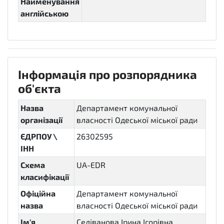
Найменування
англійською
Інформація про розпорядника
об'єкта
Назва
Департамент комунальної
організації
власності Одеської міської ради
ЄДРПОУ \
26302595
ІНН
Схема
UA-EDR
класифікації
Офіційна
Департамент комунальної
назва
власності Одеської міської ради
Ім'я
Селіванова Ірина Ігорівна