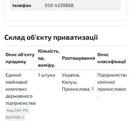
телефон
050 4330668
Склад об'єкту приватизації
Кількість,
Опис об'єкту
Опис
од.
Розташування
продажу
класифікації
виміру.
Єдиний
1
штуки
Україна,
Підприємства
майновий
H87
Калуш,
хімічної
комплекс
Промислова, 1
промисловості
державного
,
підприємства
Код
CAV-PS
:
05111100-7