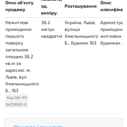
Опис об'єкту
Опис
од.
Розташування
продажу
класифікаці
виміру.
Нежитлові
38.2
Україна, Львів,
Адміністрат
приміщення
метри
вулиця
приміщення
першого
квадратні
Хмельницького
житлових
поверху
MTK
Б., будинок 163
будинках
,
загальною
площею 38,2
кв.м за
адресою: м.
Львів, вул.
Хмельницького
Б., 163
Код
CAV-PS
:
04233000-0
Прикладені документи