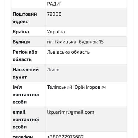
РАДИ"
Поштовий
79008
індекс
Країна
Україна
Вулиця
пл. Галицька, будинок 15
Регіон або
Львівська область
область
Населений
Львів
пункт
Ім'я
Теліпський Юрій Ігорович
контактної
особи
email
lkp.arlmr@gmail.com
контактної
особи
телефон
+380322975682