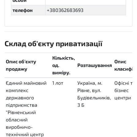
телефон
+380362683693
Склад об'єкту приватизації
Кількість,
Опис об'єкту
Опис
од.
Розташування
продажу
класифіка
виміру.
Єдиний майновий
1
лот
LO
Україна, м.
Офісні та
комплекс
Рівне, вул.
бізнес
державного
Будівельників,
центри
,
підприємства
3 Б
"Рівненський
обласний
виробничо-
технічний центр