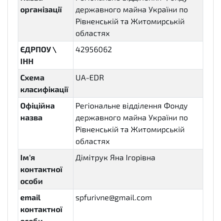
організації
державного майна України по
Рівненській та Житомирській
областях
ЄДРПОУ \
42956062
ІНН
Схема
UA-EDR
класифікації
Офіційна
Регіональне відділення Фонду
назва
державного майна України по
Рівненській та Житомирській
областях
Ім'я
Дімітрук Яна Ігорівна
контактної
особи
email
spfurivne@gmail.com
контактної
особи