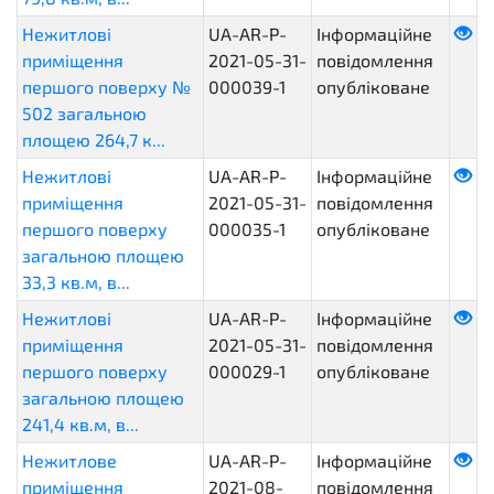
Нежитлові
UA-AR-P-
Інформаційне
приміщення
2021-05-31-
повідомлення
першого поверху №
000039-1
опубліковане
502 загальною
площею 264,7 к...
Нежитлові
UA-AR-P-
Інформаційне
приміщення
2021-05-31-
повідомлення
першого поверху
000035-1
опубліковане
загальною площею
33,3 кв.м, в...
Нежитлові
UA-AR-P-
Інформаційне
приміщення
2021-05-31-
повідомлення
першого поверху
000029-1
опубліковане
загальною площею
241,4 кв.м, в...
Нежитлове
UA-AR-P-
Інформаційне
приміщення
2021-08-
повідомлення