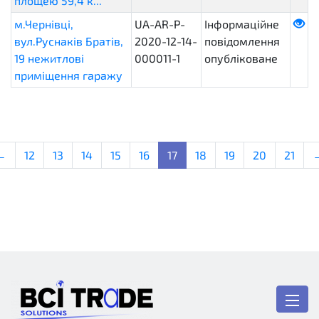
площею 59,4 к...
м.Чернівці,
UA-AR-P-
Інформаційне
вул.Руснаків Братів,
2020-12-14-
повідомлення
19 нежитлові
000011-1
опубліковане
приміщення гаражу
←
12
13
14
15
16
17
18
19
20
21