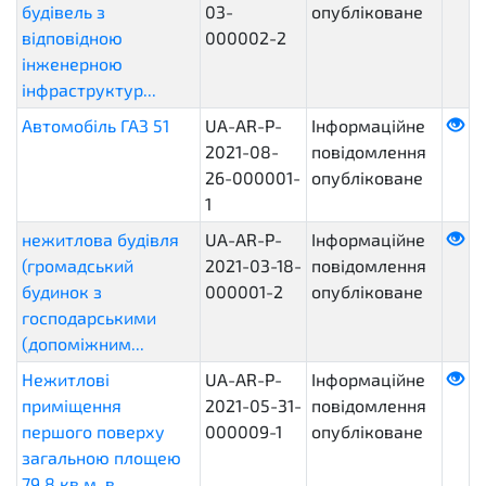
будівель з
03-
опубліковане
відповідною
000002-2
інженерною
інфраструктур...
Автомобіль ГАЗ 51
UA-AR-P-
Інформаційне
2021-08-
повідомлення
26-000001-
опубліковане
1
нежитлова будівля
UA-AR-P-
Інформаційне
(громадський
2021-03-18-
повідомлення
будинок з
000001-2
опубліковане
господарськими
(допоміжним...
Нежитлові
UA-AR-P-
Інформаційне
приміщення
2021-05-31-
повідомлення
першого поверху
000009-1
опубліковане
загальною площею
79,8 кв.м, в...