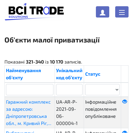
Об'єкти малої приватизації
Показані
321-340
із
10 170
записів.
Найменування
Унікальний
Статус
об'єкту
код об’єкту
Гаражний комплекс
UA-AR-P-
Інформаційне
за адресою:
2021-09-
повідомлення
Дніпропетровська
06-
опубліковане
обл., м. Кривий Ріг,...
000004-1
Вибракувані
UA-AR-P-
Інформаційне