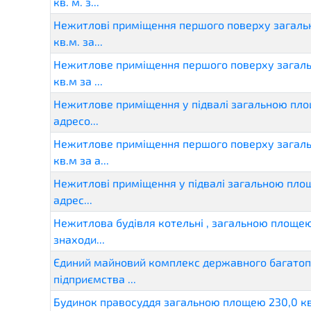
кв. м. з...
Нежитлові приміщення першого поверху загаль
кв.м. за...
Нежитлове приміщення першого поверху загал
кв.м за ...
Нежитлове приміщення у підвалі загальною пло
адресо...
Нежитлове приміщення першого поверху загал
кв.м за а...
Нежитлові приміщення у підвалі загальною площ
адрес...
Нежитлова будівля котельні , загальною площею 
знаходи...
Єдиний майновий комплекс державного багатоп
підприємства ...
Будинок правосуддя загальною площею 230,0 кв