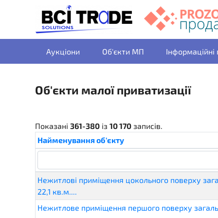
Аукціони
Об'єкти МП
Інформаційні
Об'єкти малої приватизації
Показані
361-380
із
10 170
записів.
Найменування об'єкту
Нежитлові приміщення цокольного поверху за
22,1 кв.м....
Нежитлове приміщення першого поверху загал