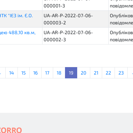
000001-3
повідомл
К "ІЕЗ ім. Є.О.
UA-AR-P-2022-07-06-
Опубліков
000003-2
повідомл
щею 488,10 кв.м,
UA-AR-P-2022-07-06-
Опубліков
000002-3
повідомл
←
14
15
16
17
18
19
20
21
22
23