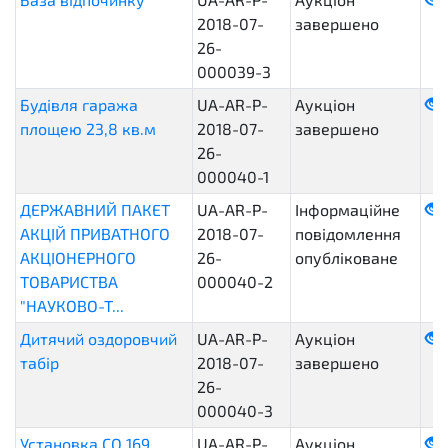
2018-07-
завершено
26-
000039-3
Будівля гаража
UA-AR-P-
Аукціон
площею 23,8 кв.м
2018-07-
завершено
26-
000040-1
ДЕРЖАВНИЙ ПАКЕТ
UA-AR-P-
Інформаційне
АКЦІЙ ПРИВАТНОГО
2018-07-
повідомлення
АКЦІОНЕРНОГО
26-
опубліковане
ТОВАРИСТВА
000040-2
"НАУКОВО-Т...
Дитячий оздоровчий
UA-AR-P-
Аукціон
табір
2018-07-
завершено
26-
000040-3
Установка СО 169,
UA-AR-P-
Аукціон