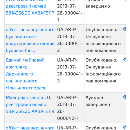
реєстровий номер
2018-07-
завершено
5814256.20.ААВАГЕ117
26-000041-
1
об'єкт незавершеного
UA-AR-P-
Опубліковано.
будівництва 4-
2018-07-
Очікування
квартирний житловий
26-000041-
інформаційного
будинок (по...
2
повідомлення
Єдиний майновий
UA-AR-P-
Опубліковано.
комплекс
2018-07-
Очікування
Державного
26-000041-
інформаційного
насінницького
3
повідомлення
сільськогосподарс...
Малярна станція СО,
UA-AR-P-
Аукціон
реєстровий номер
2018-07-
завершено
5814256.20.ААВАГЕ119
26-
000042-1
об'єкт незавершеного
UA-AR-P-
Опубліковано.