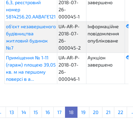
6,3, реєстровий
2018-07-
завершено
номер
26-
5814256.20.ААВАГЕ121
000045-1
об'єкт незавершеного
UA-AR-P-
Інформаційне
будівництва
2018-07-
повідомлення
житловий будинок
26-
опубліковане
№7
000045-2
Приміщення № 1-11
UA-AR-P-
Аукціон
(гараж) площею 39,05
2018-07-
завершено
кв. м на першому
26-
поверсі в а...
000046-1
←
13
14
15
16
17
18
19
20
21
22