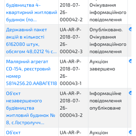
будівництва 4-
2018-07-
Очікування
квартирний житловий
26-
інформаційного
будинок (по...
000042-2
повідомлення
Державний пакет
UA-AR-P-
Опубліковано.
акцій в кількості
2018-07-
Очікування
6162080 штук,
26-
інформаційного
обсягом 48,0212 % с...
000042-3
повідомлення
Малярний агрегат
UA-AR-P-
Аукціон
СО-154, реєстровий
2018-07-
завершено
номер
26-
5814256.20.ААВАГЕ118
000043-1
Об'єкт
UA-AR-P-
Інформаційне
незавершеного
2018-07-
повідомлення
будівництва
26-
опубліковане
житловий будинок №
000043-2
8, с.Гостролучч...
Об’єкт
UA-AR-P-
Аукціон