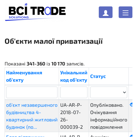
Об'єкти малої приватизації
Показані
341-360
із
10 170
записів.
Найменування
Унікальний
Статус
об'єкту
код об’єкту
об'єкт незавершеного
UA-AR-P-
Опубліковано.
будівництва 4-
2018-07-
Очікування
квартирний житловий
26-
інформаційного
будинок (по...
000039-2
повідомлення
База відпочинку
UA-AR-P-
Аукціон