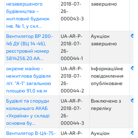
незавершеного
2018-07-
завершено
будівництва –
26-
житловий будинок
000043-3
інв. № 1, у скл...
Вентилятор ВР 280-
UA-AR-P-
Аукціон
46 ДУ (ВЦ 14-46),
2018-07-
завершено
реєстровий номер
26-
5814256.20.АА...
000044-1
окреме майно -
UA-AR-P-
Інформаційне
нежитлова будівля
2018-07-
повідомлення
літ. "А-1" загальною
26-
опубліковане
площею 91,0 кв.м
000044-2
Будівлі та споруди
UA-AR-P-
Виключено з
колишнього АКАБ
2018-07-
переліку
«Україна» у складі:
26-
основна бу...
000044-3
Вентилятор В-Ц4-75-
UA-AR-P-
Аукціон